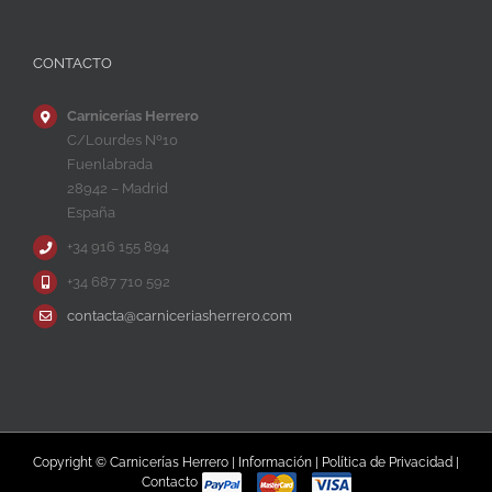
CONTACTO
Carnicerías Herrero
C/Lourdes Nº10
Fuenlabrada
28942 – Madrid
España
+34 916 155 894
+34 687 710 592
contacta@carniceriasherrero.com
Copyright © Carnicerías Herrero |
Información
|
Política de Privacidad
|
Contacto