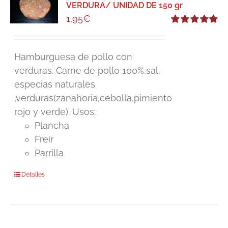
VERDURA/ UNIDAD DE 150 gr
1,95
€
Valorado
con
5.00
de 5
Hamburguesa de pollo con
verduras. Carne de pollo 100%,sal,
especias naturales
,verduras(zanahoria,cebolla,pimiento
rojo y verde). Usos:
Plancha
Freír
Parrilla
Detalles