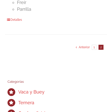
Freír
Parrilla
Detalles
Anterior
1
2
Categorías
Vaca y Buey
Ternera