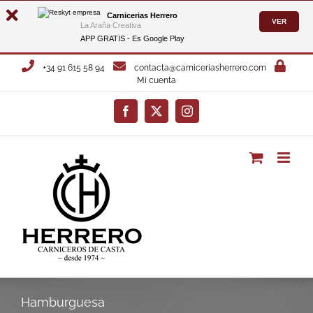
Carnicerias Herrero
VER
La Araña Creativa
APP GRATIS - Es
Google Play
Saltar
+34 91 615 58 94
contacta@carniceriasherrero.com
al
Mi cuenta
contenido
Facebook
X
Instagram
Hamburguesa