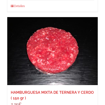
Detalles
HAMBURGUESA MIXTA DE TERNERA Y CERDO
( 150 gr )
2,25
€