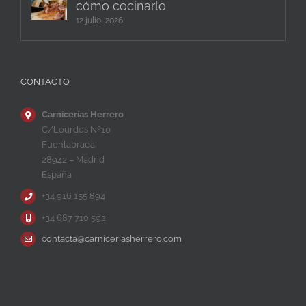
cómo cocinarlo
12 julio, 2026
CONTACTO
Carnicerías Herrero
C/Lourdes Nº10
Fuenlabrada
28942 – Madrid
España
+34 916 155 894
+34 687 710 592
contacta@carniceriasherrero.com