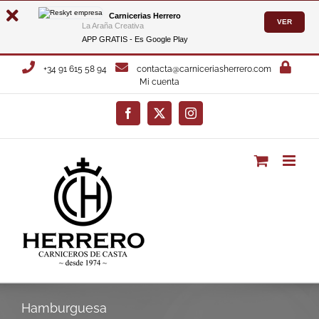
Carnicerias Herrero
VER
La Araña Creativa
APP GRATIS - Es
Google Play
Saltar
+34 91 615 58 94
contacta@carniceriasherrero.com
al
Mi cuenta
contenido
Facebook
X
Instagram
Hamburguesa