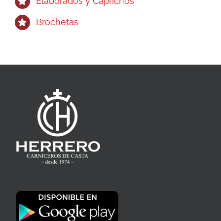
Elaborados y Caprichos
Brochetas