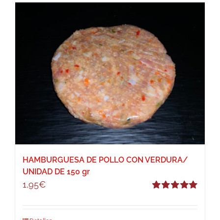
HAMBURGUESA DE POLLO CON VERDURA/
UNIDAD DE 150 gr
1,95
€
Valorado
con
5.00
de 5