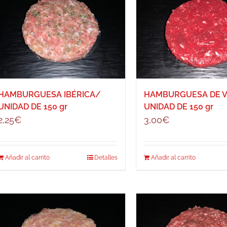
HAMBURGUESA IBÉRICA/
HAMBURGUESA DE 
UNIDAD DE 150 gr
UNIDAD DE 150 gr
2,25
€
3,00
€
Añadir al carrito
Detalles
Añadir al carrito