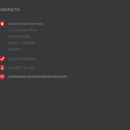
CONTACTO
Carnicerías Herrero
C/Lourdes Nº10
Fuenlabrada
28942 – Madrid
España
+34 916 155 894
+34 687 710 592
contacta@carniceriasherrero.com