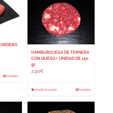
CORDERO
HAMBURGUESA DE TERNERA
CON QUESO/ UNIDAD DE 150
gr
2,90
€
Detalles
Añadir al carrito
Detalles