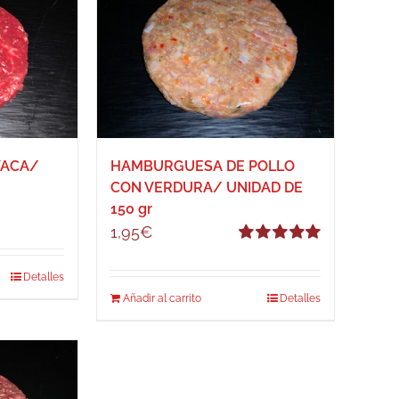
VACA/
HAMBURGUESA DE POLLO
CON VERDURA/ UNIDAD DE
150 gr
1,95
€
Valorado
con
5.00
de 5
Detalles
Añadir al carrito
Detalles