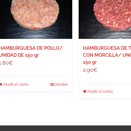
HAMBURGUESA DE POLLO/
HAMBURGUESA DE 
UNIDAD DE 150 gr
CON MORCILLA/ UNI
150 gr
1,80
€
2,90
€
Añadir al carrito
Detalles
Añadir al carrito