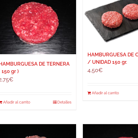
HAMBURGUESA DE 
/ UNIDAD 150 gr.
HAMBURGUESA DE TERNERA
4,50
€
( 150 gr )
2,75
€
Añadir al carrito
Añadir al carrito
Detalles