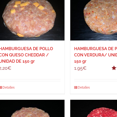
HAMBURGUESA DE POLLO
HAMBURGUESA DE 
CON QUESO CHEDDAR /
CON VERDURA/ UNI
UNIDAD DE 150 gr
150 gr
2,20
€
1,95
€
Va
co
Detalles
Detalles