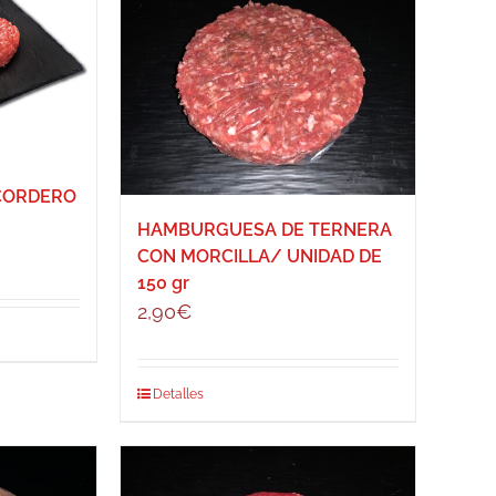
CORDERO
HAMBURGUESA DE TERNERA
CON MORCILLA/ UNIDAD DE
150 gr
2,90
€
Detalles