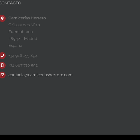
CONTACTO
Carnicerías Herrero
C/Lourdes Nº10
Fuenlabrada
28942 – Madrid
España
+34 916 155 894
+34 687 710 592
contacta@carniceriasherrero.com