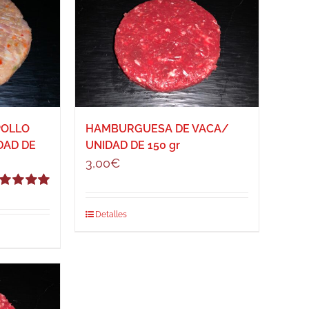
POLLO
HAMBURGUESA DE VACA/
DAD DE
UNIDAD DE 150 gr
3,00
€
lorado
n
5.00
de 5
Detalles