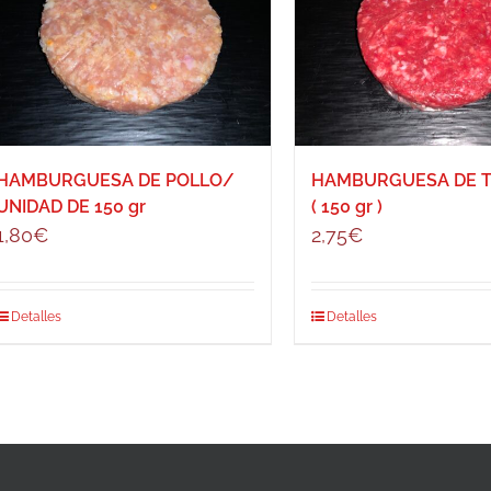
HAMBURGUESA DE POLLO/
HAMBURGUESA DE 
UNIDAD DE 150 gr
( 150 gr )
1,80
€
2,75
€
Detalles
Detalles