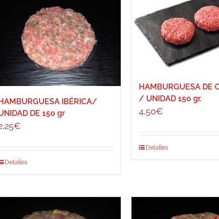
HAMBURGUESA DE 
/ UNIDAD 150 gr.
HAMBURGUESA IBÉRICA/
4,50
€
UNIDAD DE 150 gr
2,25
€
Detalles
Detalles