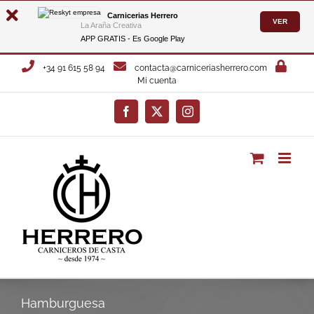
Carnicerias Herrero
VER
La Araña Creativa
APP GRATIS - Es
Google Play
Saltar
+34 91 615 58 94
contacta@carniceriasherrero.com
al
Mi cuenta
contenido
Facebook
X
Instagram
Hamburguesa