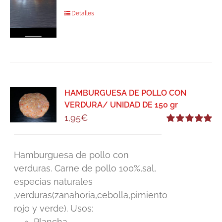
Detalles
HAMBURGUESA DE POLLO CON
VERDURA/ UNIDAD DE 150 gr
1,95
€
Valorado
con
5.00
de 5
Hamburguesa de pollo con
verduras. Carne de pollo 100%,sal,
especias naturales
,verduras(zanahoria,cebolla,pimiento
rojo y verde). Usos:
Plancha