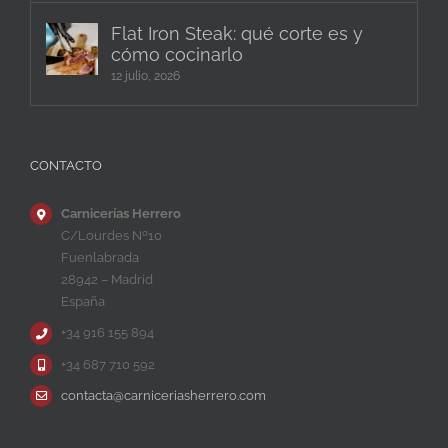
Flat Iron Steak: qué corte es y
cómo cocinarlo
12 julio, 2026
CONTACTO
Carnicerías Herrero
C/Lourdes Nº10
Fuenlabrada
28942 – Madrid
España
+34 916 155 894
+34 687 710 592
contacta@carniceriasherrero.com