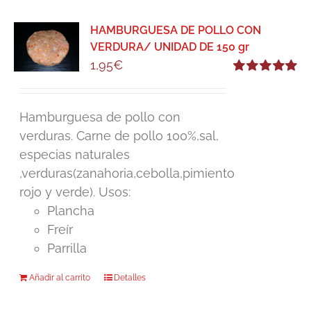
HAMBURGUESA DE POLLO CON
VERDURA/ UNIDAD DE 150 gr
1,95
€
Valorado
con
5.00
de 5
Hamburguesa de pollo con
verduras. Carne de pollo 100%,sal,
especias naturales
,verduras(zanahoria,cebolla,pimiento
rojo y verde). Usos:
Plancha
Freír
Parrilla
Añadir al carrito
Detalles