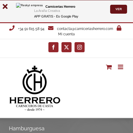
Carnicerias Herrero
VER
La Araña Creativa
APP GRATIS - Es
Google Play
Saltar
+34 91 615 58 94
contacta@carniceriasherrero.com
al
Mi cuenta
contenido
Facebook
X
Instagram
Hamburguesa