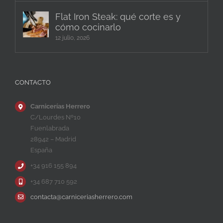
Flat Iron Steak: qué corte es y
cómo cocinarlo
12 julio, 2026
CONTACTO
Carnicerías Herrero
C/Lourdes Nº10
Fuenlabrada
28942 – Madrid
España
+34 916 155 894
+34 687 710 592
contacta@carniceriasherrero.com