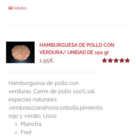
Detalles
HAMBURGUESA DE POLLO CON
VERDURA/ UNIDAD DE 150 gr
1,95
€
Valorado
con
5.00
de 5
Hamburguesa de pollo con
verduras. Carne de pollo 100%,sal,
especias naturales
,verduras(zanahoria,cebolla,pimiento
rojo y verde). Usos:
Plancha
Freír