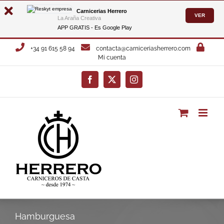
Carnicerias Herrero
VER
La Araña Creativa
APP GRATIS - Es
Google Play
Saltar
+34 91 615 58 94
contacta@carniceriasherrero.com
al
Mi cuenta
contenido
Facebook
X
Instagram
Hamburguesa