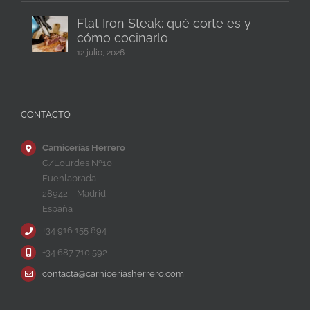
Flat Iron Steak: qué corte es y
cómo cocinarlo
12 julio, 2026
CONTACTO
Carnicerías Herrero
C/Lourdes Nº10
Fuenlabrada
28942 – Madrid
España
+34 916 155 894
+34 687 710 592
contacta@carniceriasherrero.com