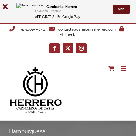
Carnicerias Herrero
VER
La Araña Creativa
APP GRATIS - Es
Google Play
Saltar
+34 91 615 58 94
contacta@carniceriasherrero.com
al
Mi cuenta
contenido
Facebook
X
Instagram
Hamburguesa