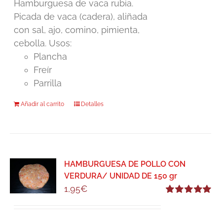
Hamburguesa de vaca rubia.
Picada de vaca (cadera), aliñada
con sal, ajo, comino, pimienta,
cebolla. Usos:
Plancha
Freír
Parrilla
Añadir al carrito
Detalles
HAMBURGUESA DE POLLO CON
VERDURA/ UNIDAD DE 150 gr
1,95
€
Valorado
con
5.00
de 5