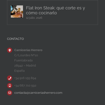
Flat Iron Steak: qué corte es y
cómo cocinarlo
12 julio, 2026
CONTACTO
Carnicerías Herrero
C/Lourdes Nº10
Fuenlabrada
28942 – Madrid
España
+34 916 155 894
+34 687 710 592
contacta@carniceriasherrero.com