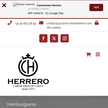
Carnicerias Herrero
VER
La Araña Creativa
APP GRATIS - Es
Google Play
Saltar
+34 91 615 58 94
contacta@carniceriasherrero.com
al
Mi cuenta
contenido
Facebook
X
Instagram
Hamburguesa