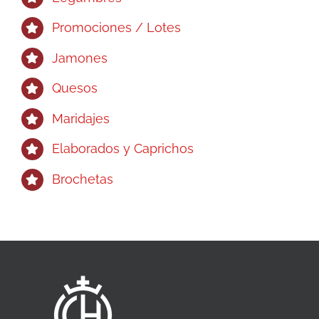
Promociones / Lotes
Jamones
Quesos
Maridajes
Elaborados y Caprichos
Brochetas