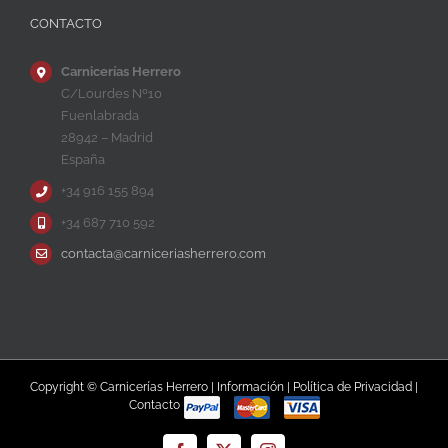
CONTACTO
Carnicerías Herrero
C/Lourdes Nº10
Fuenlabrada
28942 – Madrid
España
+34 916 155 894
+34 687 710 592
contacta@carniceriasherrero.com
Copyright © Carnicerías Herrero |
Información
|
Política de Privacidad
|
Contacto