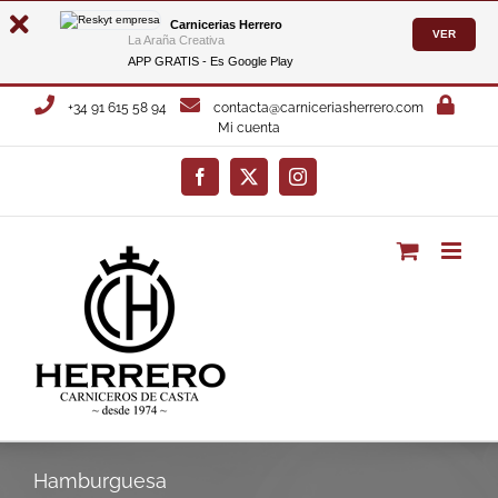
Carnicerias Herrero
VER
La Araña Creativa
APP GRATIS - Es
Google Play
Saltar
+34 91 615 58 94
contacta@carniceriasherrero.com
al
Mi cuenta
contenido
Facebook
X
Instagram
Hamburguesa