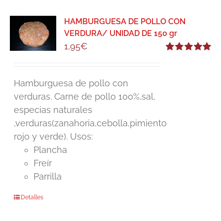
HAMBURGUESA DE POLLO CON
VERDURA/ UNIDAD DE 150 gr
1,95
€
Valorado
con
5.00
de 5
Hamburguesa de pollo con
verduras. Carne de pollo 100%,sal,
especias naturales
,verduras(zanahoria,cebolla,pimiento
rojo y verde). Usos:
Plancha
Freír
Parrilla
Detalles