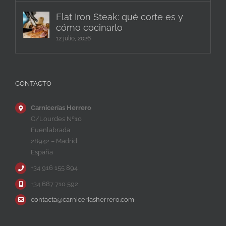
Flat Iron Steak: qué corte es y
cómo cocinarlo
12 julio, 2026
CONTACTO
Carnicerías Herrero
C/Lourdes Nº10
Fuenlabrada
28942 – Madrid
España
+34 916 155 894
+34 687 710 592
contacta@carniceriasherrero.com