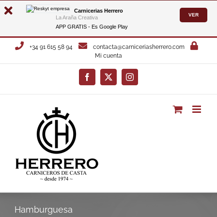
Carnicerias Herrero
VER
La Araña Creativa
APP GRATIS - Es
Google Play
Saltar
+34 91 615 58 94
contacta@carniceriasherrero.com
al
Mi cuenta
contenido
Facebook
X
Instagram
Hamburguesa