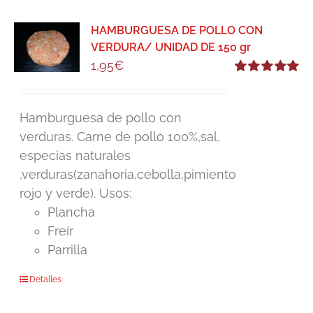
HAMBURGUESA DE POLLO CON
VERDURA/ UNIDAD DE 150 gr
1,95
€
Valorado
con
5.00
de 5
Hamburguesa de pollo con
verduras. Carne de pollo 100%,sal,
especias naturales
,verduras(zanahoria,cebolla,pimiento
rojo y verde). Usos:
Plancha
Freír
Parrilla
Detalles