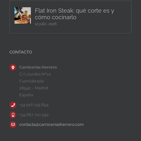
Flat Iron Steak: qué corte es y
cómo cocinarlo
12 julio, 2026
CONTACTO
Carnicerías Herrero
C/Lourdes Nº10
Fuenlabrada
28942 – Madrid
España
+34 916 155 894
+34 687 710 592
contacta@carniceriasherrero.com