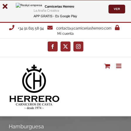
Carnicerias Herrero
VER
La Araña Creativa
APP GRATIS - Es
Google Play
Saltar
+34 91 615 58 94
contacta@carniceriasherrero.com
al
Mi cuenta
contenido
Facebook
X
Instagram
Hamburguesa