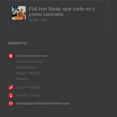
Flat Iron Steak: qué corte es y
cómo cocinarlo
12 julio, 2026
CONTACTO
Carnicerías Herrero
C/Lourdes Nº10
Fuenlabrada
28942 – Madrid
España
+34 916 155 894
+34 687 710 592
contacta@carniceriasherrero.com