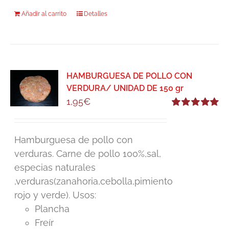
Añadir al carrito
Detalles
HAMBURGUESA DE POLLO CON
VERDURA/ UNIDAD DE 150 gr
1,95
€
Valorado
con
5.00
de 5
Hamburguesa de pollo con
verduras. Carne de pollo 100%,sal,
especias naturales
,verduras(zanahoria,cebolla,pimiento
rojo y verde). Usos:
Plancha
Freír