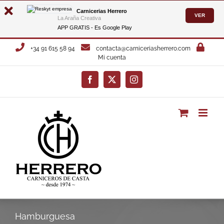
Carnicerias Herrero
VER
La Araña Creativa
APP GRATIS - Es
Google Play
Saltar
+34 91 615 58 94
contacta@carniceriasherrero.com
al
Mi cuenta
contenido
Facebook
X
Instagram
Hamburguesa