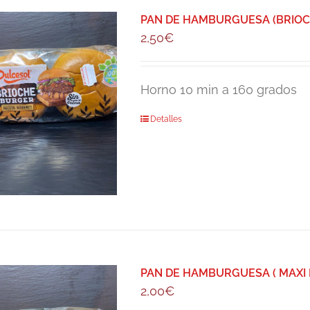
PAN DE HAMBURGUESA (BRIOCH
2,50
€
Horno 10 min a 160 grados
Detalles
PAN DE HAMBURGUESA ( MAXI 
2,00
€