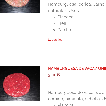
Hamburguesa Ibérica. Carne 
naturales. Usos:
Plancha
Freír
Parrilla
Detalles
HAMBURGUESA DE VACA/ UNID
3,00
€
Hamburguesa de vaca rubia. P
comino, pimienta, cebolla. U
Plancha