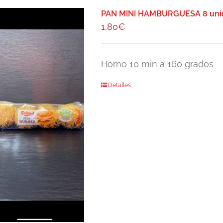
PAN MINI HAMBURGUESA 8 uni
1,80
€
Horno 10 min a 160 grados
Detalles