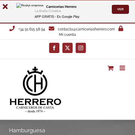
Carnicerias Herrero
VER
La Araña Creativa
APP GRATIS - Es
Google Play
Saltar
+34 91 615 58 94
contacta@carniceriasherrero.com
al
Mi cuenta
contenido
Facebook
X
Instagram
Hamburguesa