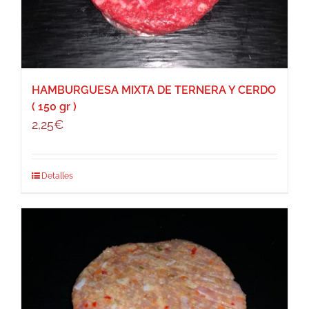
HAMBURGUESA MIXTA DE TERNERA Y CERDO
( 150 gr )
2,25
€
Detalles