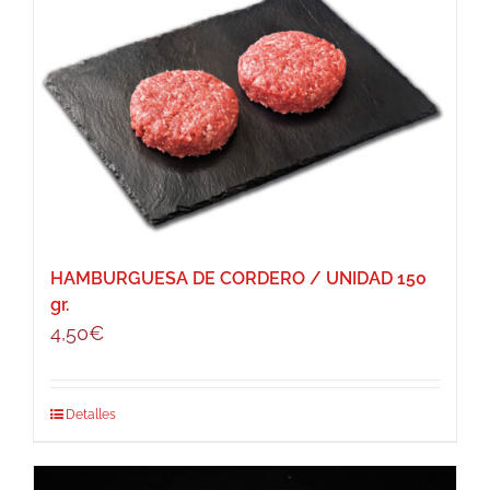
HAMBURGUESA DE CORDERO / UNIDAD 150
gr.
4,50
€
Detalles