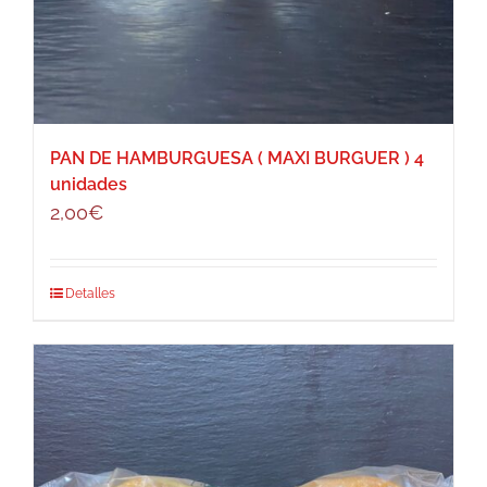
PAN DE HAMBURGUESA ( MAXI BURGUER ) 4
unidades
2,00
€
Detalles