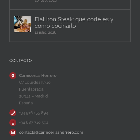
20 julio, 2026
Flat Iron Steak: qué corte es y
cómo cocinarlo
12 julio, 2026
CONTACTO
Carnicerías Herrero
C/Lourdes Nº10
Fuenlabrada
28942 – Madrid
España
+34 916 155 894
+34 687 710 592
contacta@carniceriasherrero.com