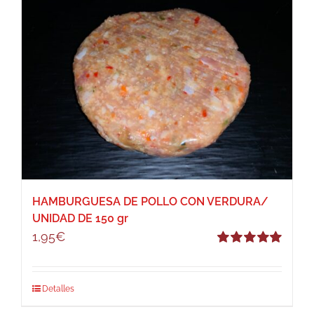
HAMBURGUESA DE POLLO CON VERDURA/
UNIDAD DE 150 gr
1,95
€
Valorado
con
5.00
de 5
Detalles