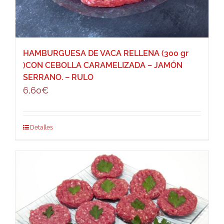
HAMBURGUESA DE VACA RELLENA (300 gr
)CON CEBOLLA CARAMELIZADA – JAMÓN
SERRANO. – RULO
6,60
€
Detalles