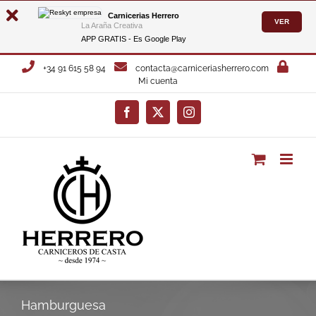
Carnicerias Herrero
VER
La Araña Creativa
APP GRATIS - Es
Google Play
Saltar
+34 91 615 58 94
contacta@carniceriasherrero.com
al
Mi cuenta
contenido
Facebook
X
Instagram
Hamburguesa