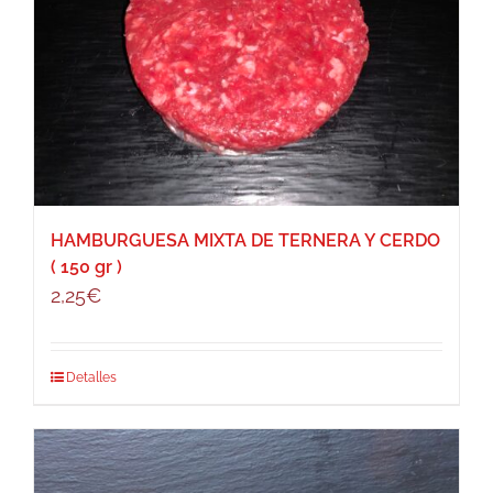
HAMBURGUESA MIXTA DE TERNERA Y CERDO
( 150 gr )
2,25
€
Detalles