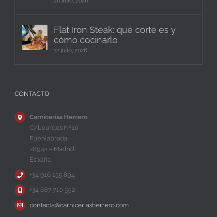
20 julio, 2026
Flat Iron Steak: qué corte es y
cómo cocinarlo
12 julio, 2026
CONTACTO
Carnicerías Herrero
C/Lourdes Nº10
Fuenlabrada
28942 – Madrid
España
+34 916 155 894
+34 687 710 592
contacta@carniceriasherrero.com