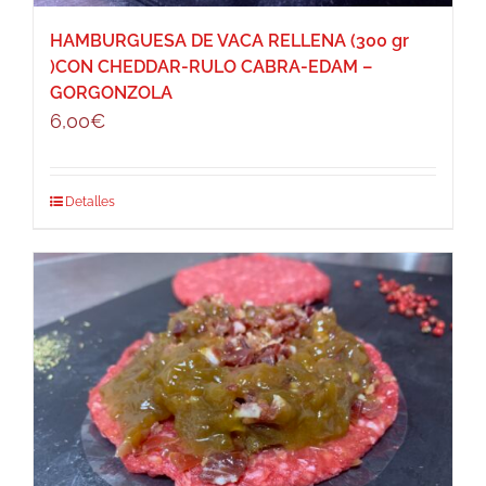
HAMBURGUESA DE VACA RELLENA (300 gr
)CON CHEDDAR-RULO CABRA-EDAM –
GORGONZOLA
6,00
€
Detalles