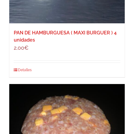
PAN DE HAMBURGUESA ( MAXI BURGUER ) 4
unidades
2,00
€
Detalles