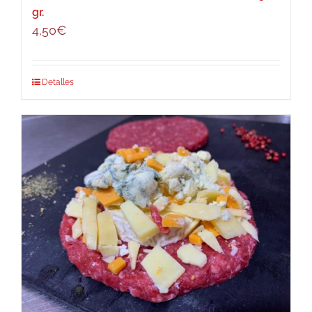
gr.
4,50
€
Detalles