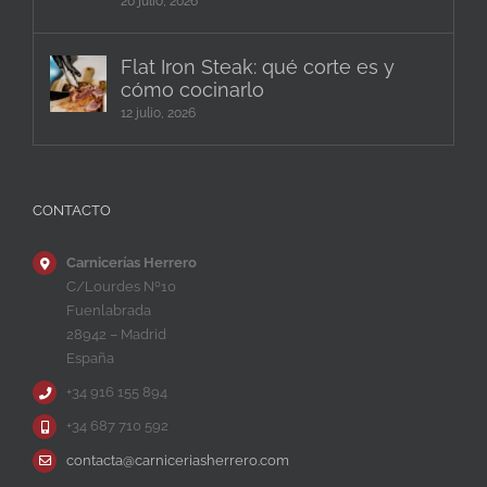
20 julio, 2026
Flat Iron Steak: qué corte es y
cómo cocinarlo
12 julio, 2026
CONTACTO
Carnicerías Herrero
C/Lourdes Nº10
Fuenlabrada
28942 – Madrid
España
+34 916 155 894
+34 687 710 592
contacta@carniceriasherrero.com