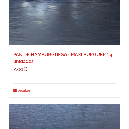
PAN DE HAMBURGUESA ( MAXI BURGUER ) 4
unidades
2,00
€
Detalles