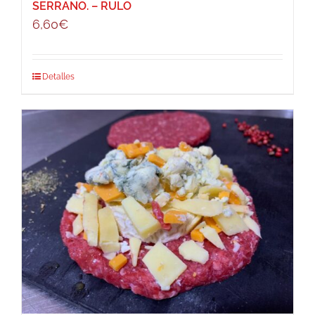
SERRANO. – RULO
6,60
€
Detalles