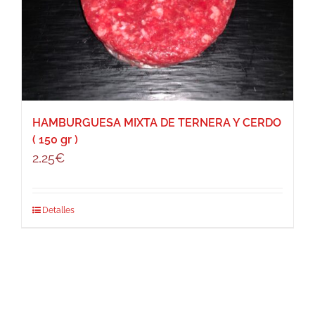
HAMBURGUESA MIXTA DE TERNERA Y CERDO
( 150 gr )
2,25
€
Detalles