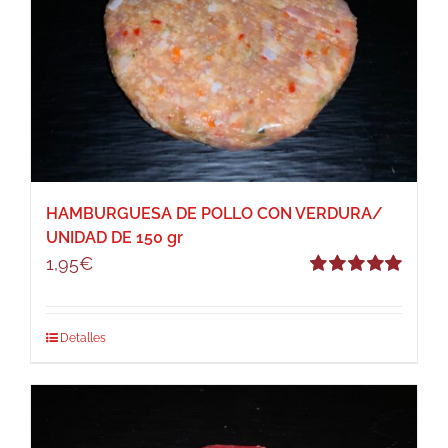
HAMBURGUESA DE POLLO CON VERDURA/
UNIDAD DE 150 gr
1,95
€
Valorado
con
5.00
de 5
Detalles