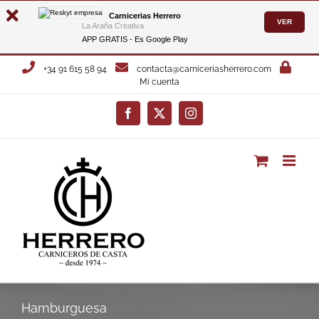
Carnicerias Herrero
VER
La Araña Creativa
APP GRATIS - Es
Google Play
Saltar
+34 91 615 58 94
contacta@carniceriasherrero.com
al
Mi cuenta
contenido
Facebook
X
Instagram
Hamburguesa