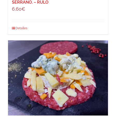
SERRANO. – RULO
6,60
€
Detalles