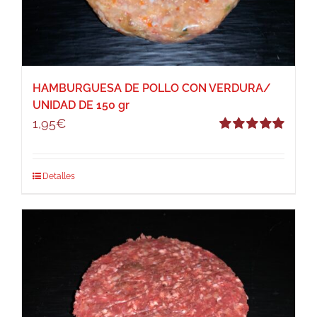
HAMBURGUESA DE POLLO CON VERDURA/
UNIDAD DE 150 gr
1,95
€
Valorado
con
5.00
de 5
Detalles