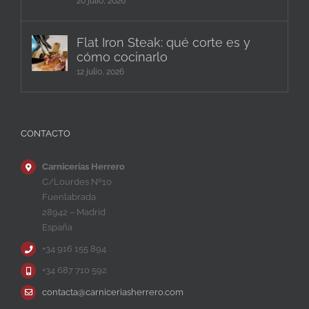
20 julio, 2026
Flat Iron Steak: qué corte es y
cómo cocinarlo
12 julio, 2026
CONTACTO
Carnicerías Herrero
C/Lourdes Nº10
Fuenlabrada
28942 – Madrid
España
+34 916 155 894
+34 687 710 592
contacta@carniceriasherrero.com