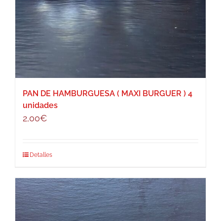
PAN DE HAMBURGUESA ( MAXI BURGUER ) 4
unidades
2,00
€
Detalles