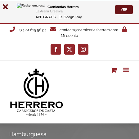
Carnicerias Herrero
VER
La Araña Creativa
APP GRATIS - Es
Google Play
Saltar
+34 91 615 58 94
contacta@carniceriasherrero.com
al
Mi cuenta
contenido
Facebook
X
Instagram
Hamburguesa