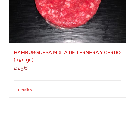
HAMBURGUESA MIXTA DE TERNERA Y CERDO
( 150 gr )
2,25
€
Detalles