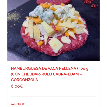
HAMBURGUESA DE VACA RELLENA (300 gr
)CON CHEDDAR-RULO CABRA-EDAM –
GORGONZOLA
6,00
€
Detalles