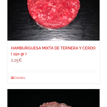
HAMBURGUESA MIXTA DE TERNERA Y CERDO
( 150 gr )
2,25
€
Detalles