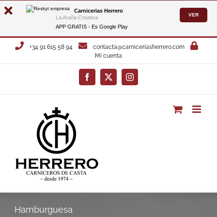
Carnicerias Herrero
VER
La Araña Creativa
APP GRATIS - Es
Google Play
Saltar
+34 91 615 58 94
contacta@carniceriasherrero.com
al
Mi cuenta
contenido
Facebook
X
Instagram
Hamburguesa