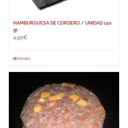
HAMBURGUESA DE CORDERO / UNIDAD 150
gr.
4,50
€
Detalles