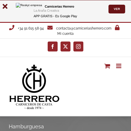
Carnicerias Herrero
VER
La Araña Creativa
APP GRATIS - Es
Google Play
Saltar
+34 91 615 58 94
contacta@carniceriasherrero.com
al
Mi cuenta
contenido
Facebook
X
Instagram
Hamburguesa