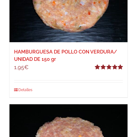
HAMBURGUESA DE POLLO CON VERDURA/
UNIDAD DE 150 gr
1,95
€
Valorado
con
5.00
de 5
Detalles