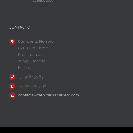
12 julio, 2026
CONTACTO
Carnicerías Herrero
C/Lourdes Nº10
Fuenlabrada
28942 – Madrid
España
+34 916 155 894
+34 687 710 592
contacta@carniceriasherrero.com