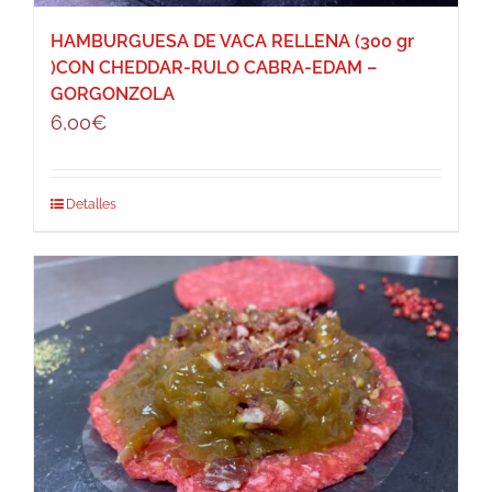
HAMBURGUESA DE VACA RELLENA (300 gr
)CON CHEDDAR-RULO CABRA-EDAM –
GORGONZOLA
6,00
€
Detalles