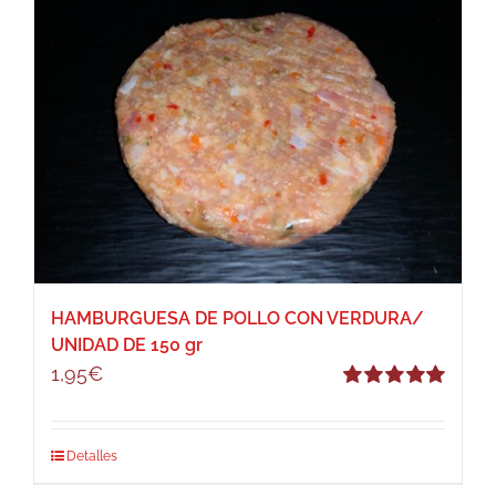
HAMBURGUESA DE POLLO CON VERDURA/
UNIDAD DE 150 gr
1,95
€
Valorado
con
5.00
de 5
Detalles