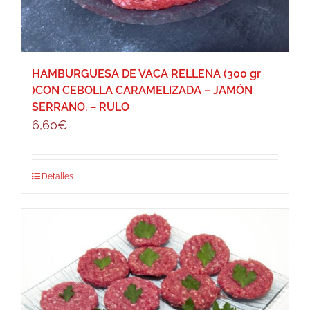
HAMBURGUESA DE VACA RELLENA (300 gr
)CON CEBOLLA CARAMELIZADA – JAMÓN
SERRANO. – RULO
6,60
€
Detalles