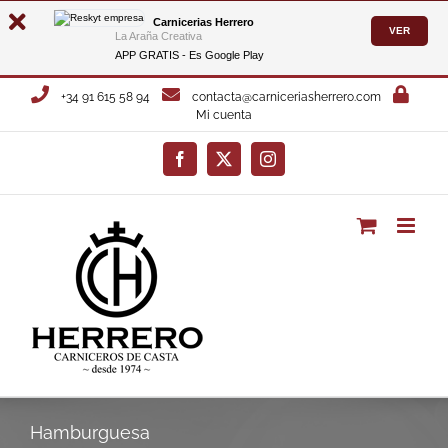
Carnicerias Herrero
VER
La Araña Creativa
APP GRATIS - Es
Google Play
Saltar
+34 91 615 58 94
contacta@carniceriasherrero.com
al
Mi cuenta
contenido
Facebook
X
Instagram
Hamburguesa