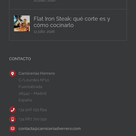
20 julio, 2026
Flat Iron Steak: qué corte es y
cómo cocinarlo
12 julio, 2026
CONTACTO
Carnicerías Herrero
C/Lourdes Nº10
Fuenlabrada
28942 – Madrid
España
+34 916 155 894
+34 687 710 592
contacta@carniceriasherrero.com