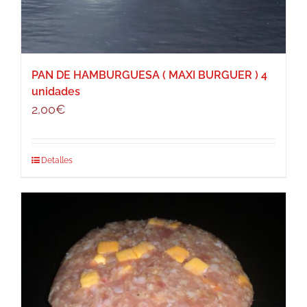
PAN DE HAMBURGUESA ( MAXI BURGUER ) 4
unidades
2,00
€
Detalles