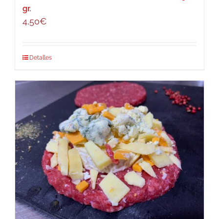
gr.
4,50
€
Detalles