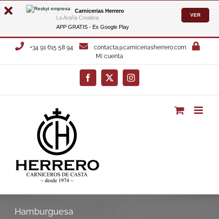
Carnicerias Herrero
VER
La Araña Creativa
APP GRATIS - Es
Google Play
Saltar
+34 91 615 58 94
contacta@carniceriasherrero.com
al
Mi cuenta
contenido
Facebook
X
Instagram
Hamburguesa