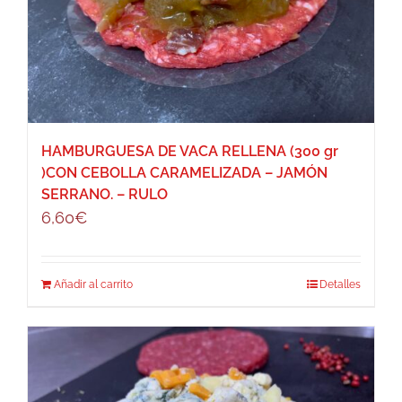
HAMBURGUESA DE VACA RELLENA (300 gr
)CON CEBOLLA CARAMELIZADA – JAMÓN
SERRANO. – RULO
6,60
€
Añadir al carrito
Detalles