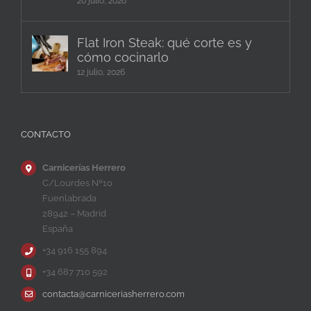
20 julio, 2026
Flat Iron Steak: qué corte es y
cómo cocinarlo
12 julio, 2026
CONTACTO
Carnicerías Herrero
C/Lourdes Nº10
Fuenlabrada
28942 – Madrid
España
+34 916 155 894
+34 687 710 592
contacta@carniceriasherrero.com