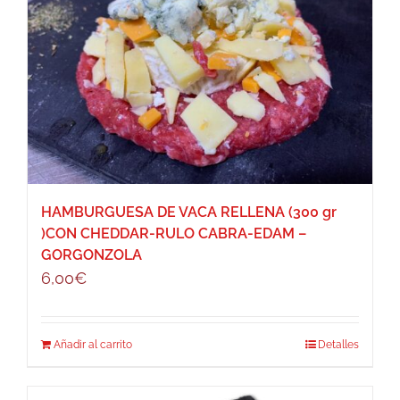
HAMBURGUESA DE VACA RELLENA (300 gr
)CON CHEDDAR-RULO CABRA-EDAM –
GORGONZOLA
6,00
€
Añadir al carrito
Detalles