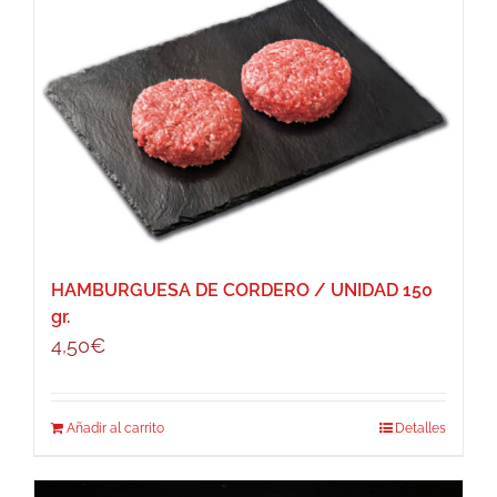
HAMBURGUESA DE CORDERO / UNIDAD 150
gr.
4,50
€
Añadir al carrito
Detalles