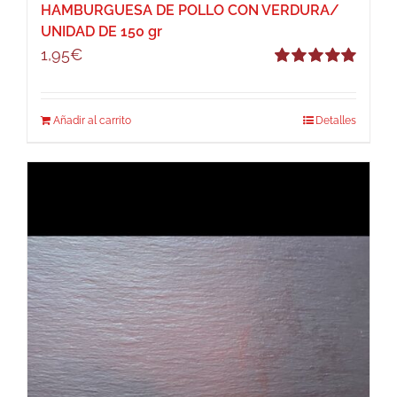
HAMBURGUESA DE POLLO CON VERDURA/
UNIDAD DE 150 gr
1,95
€
Valorado
con
5.00
de 5
Añadir al carrito
Detalles