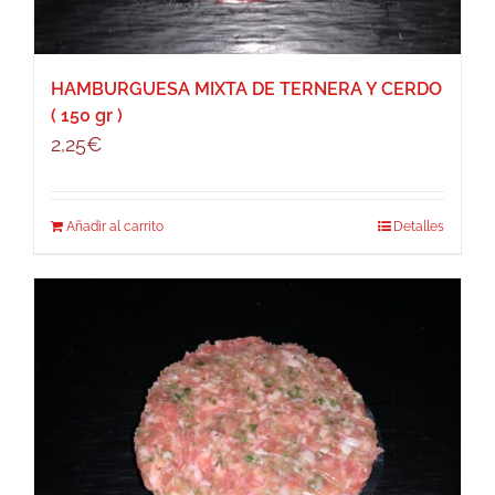
HAMBURGUESA MIXTA DE TERNERA Y CERDO
( 150 gr )
2,25
€
Añadir al carrito
Detalles