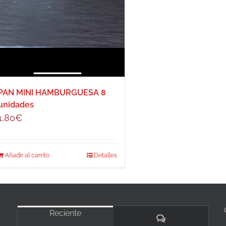
PAN MINI HAMBURGUESA 8
unidades
1,80
€
Añadir al carrito
Detalles
Reciente
Comentarios