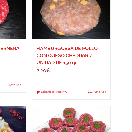
TERNERA
HAMBURGUESA DE POLLO
CON QUESO CHEDDAR /
UNIDAD DE 150 gr
2,20
€
Detalles
Añadir al carrito
Detalles