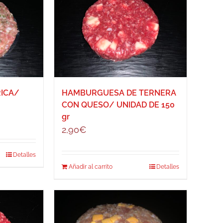
ICA/
HAMBURGUESA DE TERNERA
CON QUESO/ UNIDAD DE 150
gr
2,90
€
Detalles
Añadir al carrito
Detalles