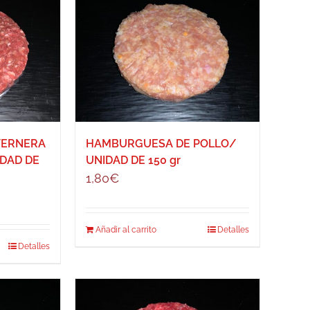
TERNERA
HAMBURGUESA DE POLLO/
DAD DE
UNIDAD DE 150 gr
1,80
€
Añadir al carrito
Detalles
Detalles