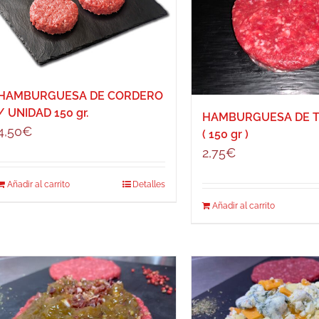
HAMBURGUESA DE CORDERO
/ UNIDAD 150 gr.
HAMBURGUESA DE 
4,50
€
( 150 gr )
2,75
€
Añadir al carrito
Detalles
Añadir al carrito