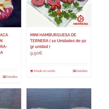
VACA
MINI HAMBURGUESA DE
ON
TERNERA ( 10 Unidades de 50
RA-
gr unidad )
LA
9,50
€
Añadir al carrito
Detalles
Detalles