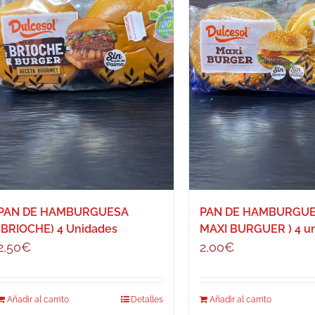
PAN DE HAMBURGUESA
PAN DE HAMBURGUE
(BRIOCHE) 4 Unidades
MAXI BURGUER ) 4 u
2,50
€
2,00
€
Añadir al carrito
Detalles
Añadir al carrito