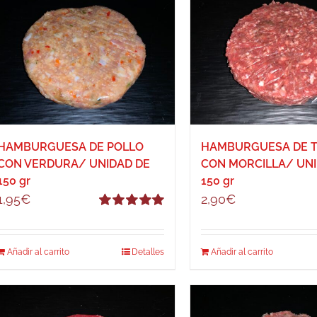
HAMBURGUESA DE POLLO
HAMBURGUESA DE 
CON VERDURA/ UNIDAD DE
CON MORCILLA/ UNI
150 gr
150 gr
1,95
€
2,90
€
Valorado
con
5.00
de 5
Añadir al carrito
Detalles
Añadir al carrito