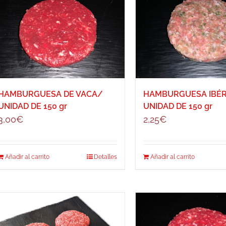
HAMBURGUESA DE VACA/
HAMBURGUESA IBÉR
UNIDAD DE 150 gr
UNIDAD DE 150 gr
3,00
€
2,25
€
Añadir al carrito
Detalles
Añadir al carrito