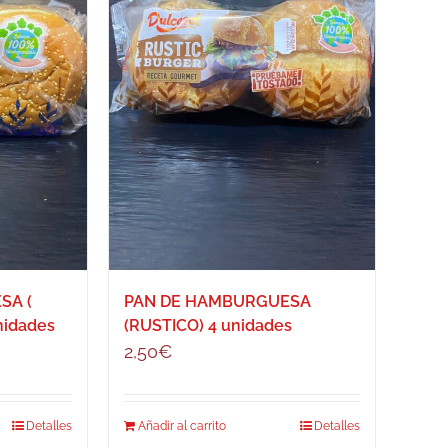
SA (
PAN DE HAMBURGUESA
nidades
(RUSTICO) 4 unidades
2,50
€
Detalles
Añadir al carrito
Detalles