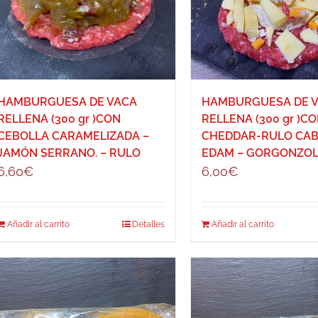
HAMBURGUESA DE VACA
HAMBURGUESA DE 
RELLENA (300 gr )CON
RELLENA (300 gr )C
CEBOLLA CARAMELIZADA –
CHEDDAR-RULO CAB
JAMÓN SERRANO. – RULO
EDAM – GORGONZO
6,60
€
6,00
€
Añadir al carrito
Detalles
Añadir al carrito