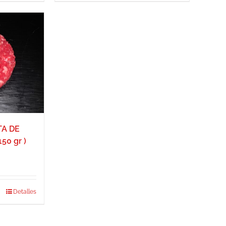
A DE
50 gr )
Detalles