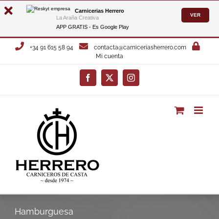
Carnicerias Herrero
VER
La Araña Creativa
APP GRATIS - Es
Google Play
Saltar
+34 91 615 58 94
contacta@carniceriasherrero.com
al
Mi cuenta
contenido
Facebook
X
Instagram
Hamburguesa