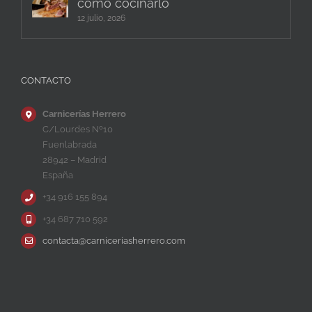
cómo cocinarlo
12 julio, 2026
CONTACTO
Carnicerías Herrero
C/Lourdes Nº10
Fuenlabrada
28942 – Madrid
España
+34 916 155 894
+34 687 710 592
contacta@carniceriasherrero.com