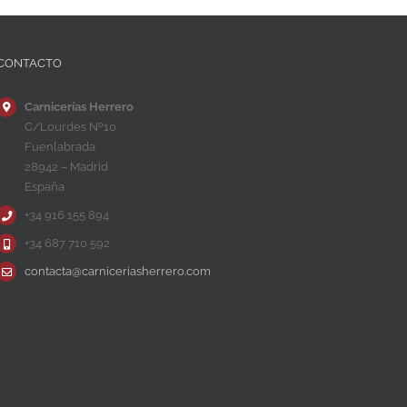
CONTACTO
Carnicerías Herrero
C/Lourdes Nº10
Fuenlabrada
28942 – Madrid
España
+34 916 155 894
+34 687 710 592
contacta@carniceriasherrero.com