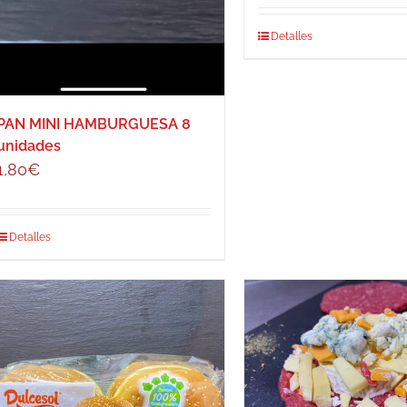
Detalles
PAN MINI HAMBURGUESA 8
unidades
1,80
€
Detalles