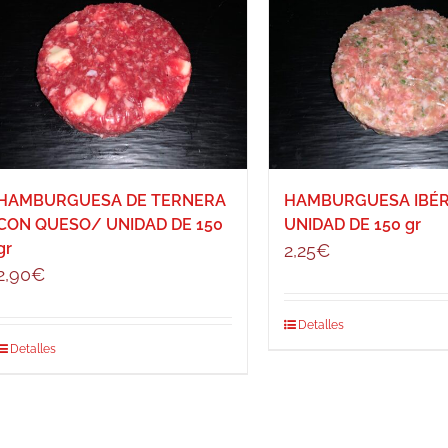
HAMBURGUESA DE TERNERA
HAMBURGUESA IBÉR
CON QUESO/ UNIDAD DE 150
UNIDAD DE 150 gr
gr
2,25
€
2,90
€
Detalles
Detalles