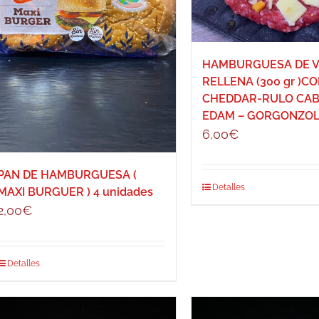
HAMBURGUESA DE 
RELLENA (300 gr )C
CHEDDAR-RULO CAB
EDAM – GORGONZO
6,00
€
PAN DE HAMBURGUESA (
Detalles
MAXI BURGUER ) 4 unidades
2,00
€
Detalles