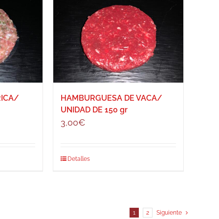
ICA/
HAMBURGUESA DE VACA/
UNIDAD DE 150 gr
3,00
€
Detalles
1
2
Siguiente