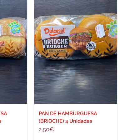
ESA
PAN DE HAMBURGUESA
s
(BRIOCHE) 4 Unidades
2,50
€