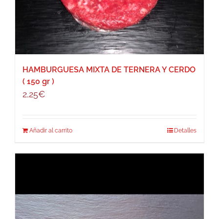
HAMBURGUESA MIXTA DE TERNERA Y CERDO
( 150 gr )
2,25
€
Añadir al carrito
Detalles