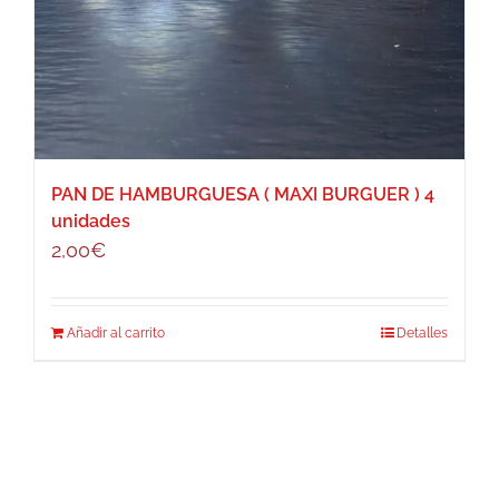
PAN DE HAMBURGUESA ( MAXI BURGUER ) 4
unidades
2,00
€
Añadir al carrito
Detalles