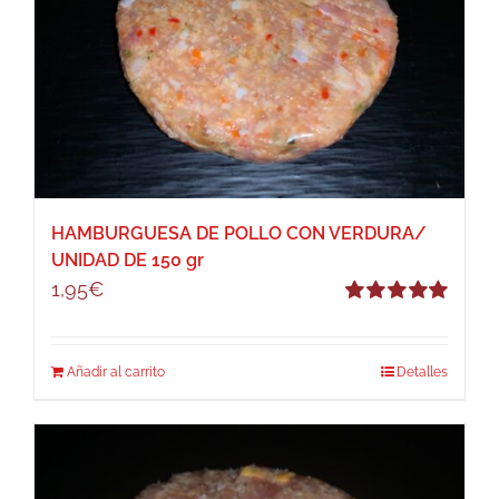
HAMBURGUESA DE POLLO CON VERDURA/
UNIDAD DE 150 gr
1,95
€
Valorado
con
5.00
de 5
Añadir al carrito
Detalles