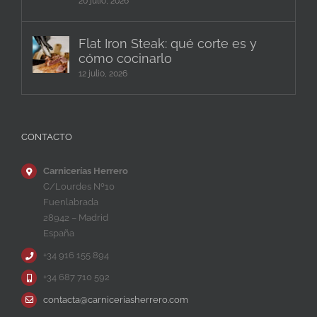
20 julio, 2026
Flat Iron Steak: qué corte es y
cómo cocinarlo
12 julio, 2026
CONTACTO
Carnicerías Herrero
C/Lourdes Nº10
Fuenlabrada
28942 – Madrid
España
+34 916 155 894
+34 687 710 592
contacta@carniceriasherrero.com