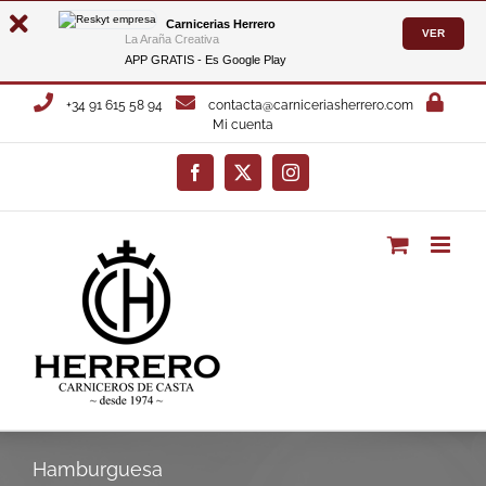
Carnicerias Herrero
VER
La Araña Creativa
APP GRATIS - Es
Google Play
Saltar
+34 91 615 58 94
contacta@carniceriasherrero.com
al
Mi cuenta
contenido
Facebook
X
Instagram
Hamburguesa