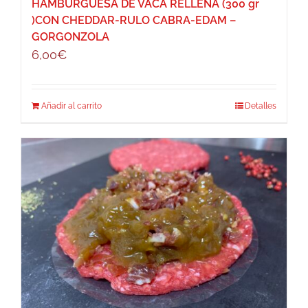
HAMBURGUESA DE VACA RELLENA (300 gr
)CON CHEDDAR-RULO CABRA-EDAM –
GORGONZOLA
6,00
€
Añadir al carrito
Detalles