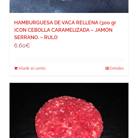
HAMBURGUESA DE VACA RELLENA (300 gr
)CON CEBOLLA CARAMELIZADA – JAMÓN
SERRANO. – RULO
6,60
€
Añadir al carrito
Detalles