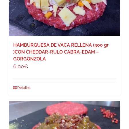
HAMBURGUESA DE VACA RELLENA (300 gr
)CON CHEDDAR-RULO CABRA-EDAM –
GORGONZOLA
6,00
€
Detalles