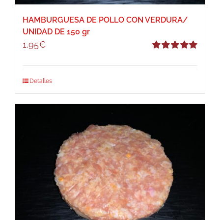
HAMBURGUESA DE POLLO CON VERDURA/
UNIDAD DE 150 gr
1,95
€
Valorado
con
5.00
de 5
Detalles