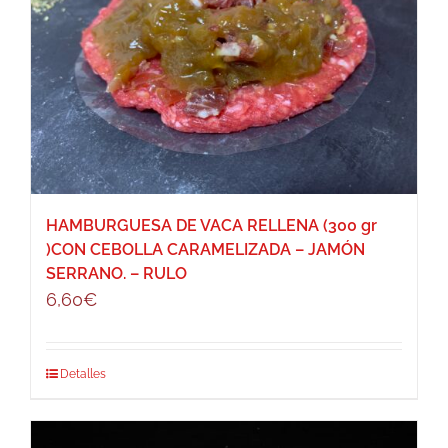
HAMBURGUESA DE VACA RELLENA (300 gr
)CON CEBOLLA CARAMELIZADA – JAMÓN
SERRANO. – RULO
6,60
€
Detalles