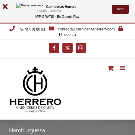
Carnicerias Herrero
VER
La Araña Creativa
APP GRATIS - Es
Google Play
Saltar
+34 91 615 58 94
contacta@carniceriasherrero.com
al
Mi cuenta
contenido
Facebook
X
Instagram
Hamburguesa