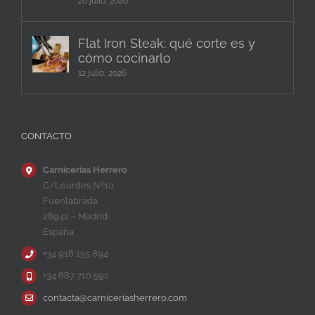
20 julio, 2026
Flat Iron Steak: qué corte es y
cómo cocinarlo
12 julio, 2026
CONTACTO
Carnicerías Herrero
C/Lourdes Nº10
Fuenlabrada
28942 – Madrid
España
+34 916 155 894
+34 687 710 592
contacta@carniceriasherrero.com