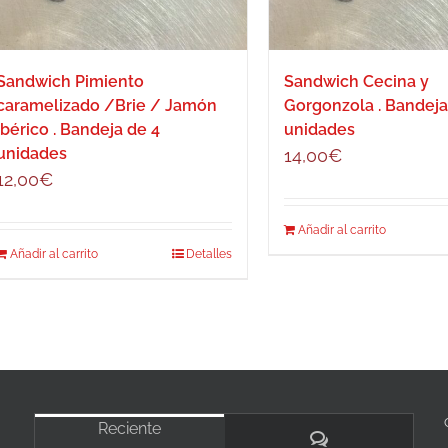
Sandwich Pimiento
Sandwich Cecina y
caramelizado /Brie / Jamón
Gorgonzola . Bandeja
Ibérico . Bandeja de 4
unidades
unidades
14,00
€
12,00
€
Añadir al carrito
Añadir al carrito
Detalles
Reciente
Comentarios