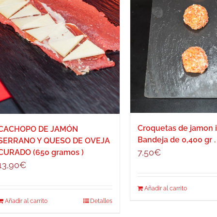
Croquetas de jamon i
CACHOPO DE JAMÓN
Bandeja de 0,400 gr .
SERRANO Y QUESO DE OVEJA
7,50
€
CURADO (650 gramos )
13,90
€
Añadir al carrito
Añadir al carrito
Detalles