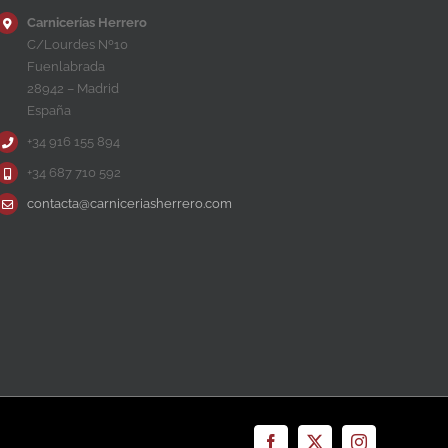
Carnicerías Herrero
C/Lourdes Nº10
Fuenlabrada
28942 – Madrid
España
+34 916 155 894
+34 687 710 592
contacta@carniceriasherrero.com