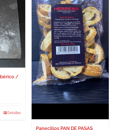
bérico /
Detalles
Panecillos PAN DE PASAS