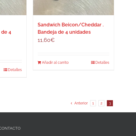
Sandwich Beicon/Cheddar .
 de 4
Bandeja de 4 unidades
11,60
€
Añadir al carrito
Detalles
Detalles
Anterior
1
2
3
CONTACTO