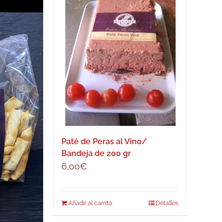
Paté de Peras al Vino/
Bandeja de 200 gr
6,00
€
Añadir al carrito
Detalles