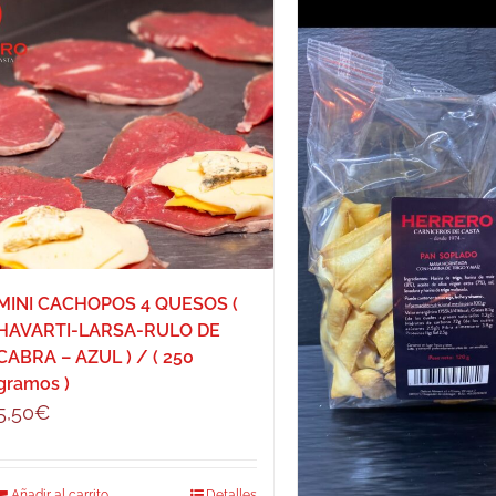
MINI CACHOPOS 4 QUESOS (
HAVARTI-LARSA-RULO DE
CABRA – AZUL ) / ( 250
gramos )
5,50
€
Añadir al carrito
Detalles