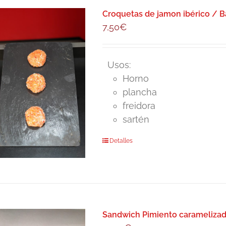
Croquetas de jamon ibérico / Ba
7,50
€
Usos:
Horno
plancha
freidora
sartén
Detalles
Sandwich Pimiento caramelizado