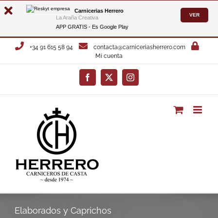
Carnicerias Herrero
VER
La Araña Creativa
APP GRATIS - Es
Google Play
Saltar
+34 91 615 58 94
contacta@carniceriasherrero.com
al
Mi cuenta
contenido
Facebook
X
Instagram
Elaborados y Caprichos