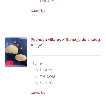
minutos.
Detalles
Pechuga villaroy / Bandeja de 0,500g.
6,25
€
Usos:
Horno
freidora
sartén
Detalles