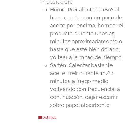
Preparación:
en
Horno: Precalentar a 180º el
la
horno, rociar con un poco de
página
aceite por encima, hornear el
de
producto durante unos 25
producto
minutos aproximadamente o
hasta que este bien dorado,
voltear a la mitad del tiempo.
Sartén: Calentar bastante
aceite, freír durante 10/11
minutos a fuego medio
volteando con frecuencia, a
continuación, dejar escurrir
sobre papel absorbente.
Detalles