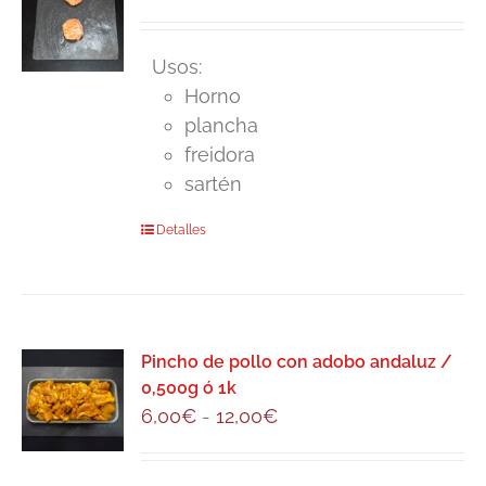
Usos:
Horno
plancha
freidora
sartén
Detalles
Pincho de pollo con adobo andaluz /
0,500g ó 1k
Rango
6,00
€
-
12,00
€
de
precios: