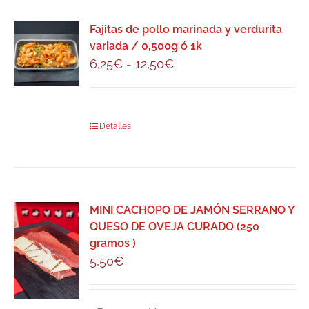
múltiples
variantes.
Fajitas de pollo marinada y verdurita
Las
variada / 0,500g ó 1k
opciones
Rango
6,25
€
-
12,50
€
se
de
pueden
precios:
elegir
desde
Este
Detalles
en
6,25€
producto
la
hasta
tiene
página
12,50€
múltiples
de
variantes.
producto
MINI CACHOPO DE JAMÓN SERRANO Y
Las
QUESO DE OVEJA CURADO (250
opciones
gramos )
se
5,50
€
pueden
elegir