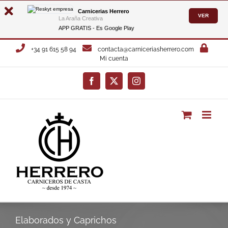
Carnicerias Herrero
VER
La Araña Creativa
APP GRATIS - Es
Google Play
Saltar
+34 91 615 58 94
contacta@carniceriasherrero.com
al
Mi cuenta
contenido
Facebook
X
Instagram
Elaborados y Caprichos