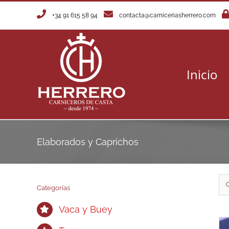
Saltar
+34 91 615 58 94
contacta@carniceriasherrero.com
al
contenido
Inicio
Elaborados y Caprichos
Categorías
Vaca y Buey