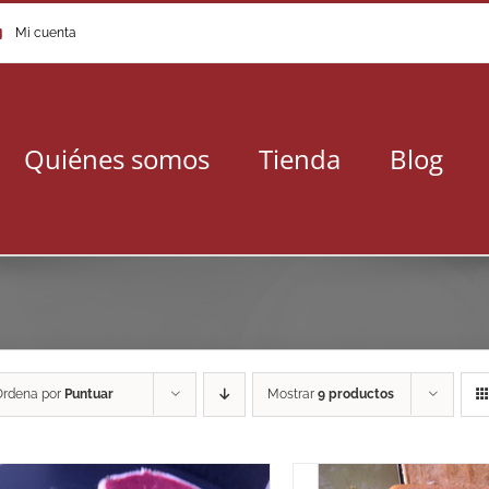
Mi cuenta
Quiénes somos
Tienda
Blog
Ordena por
Puntuar
Mostrar
9 productos