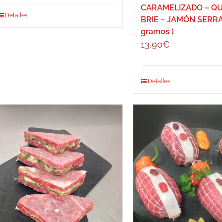
CARAMELIZADO – Q
Detalles
BRIE – JAMÓN SERRA
gramos )
13,90
€
Detalles