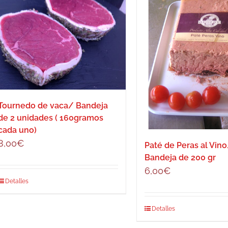
Tournedo de vaca/ Bandeja
de 2 unidades ( 160gramos
cada uno)
8,00
€
Paté de Peras al Vin
Bandeja de 200 gr
6,00
€
Detalles
Detalles