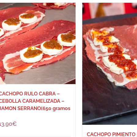
CACHOPO RULO CABRA –
CEBOLLA CARAMELIZADA –
JAMON SERRANO(650 gramos
)
13,90
€
CACHOPO PIMIENTO