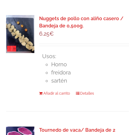
múltiples
variantes.
Las
Nuggets de pollo con aliño casero /
Bandeja de 0,500g.
opciones
6,25
€
se
pueden
elegir
Usos:
en
Horno
la
freidora
página
sartén
de
producto
Añadir al carrito
Detalles
Tournedo de vaca/ Bandeja de 2