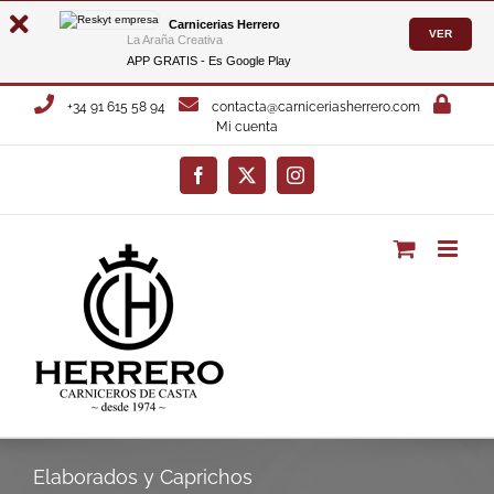
Carnicerias Herrero
VER
La Araña Creativa
APP GRATIS - Es
Google Play
Saltar
+34 91 615 58 94
contacta@carniceriasherrero.com
al
Mi cuenta
contenido
Facebook
X
Instagram
Elaborados y Caprichos