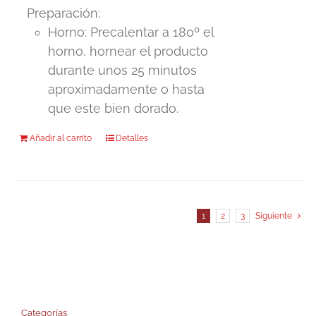
elegir
Preparación:
en
Horno: Precalentar a 180º el
la
horno, hornear el producto
página
durante unos 25 minutos
de
aproximadamente o hasta
producto
que este bien dorado.
Añadir al carrito
Detalles
1
2
3
Siguiente
Categorías