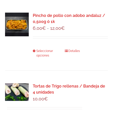
múltiples
variantes.
Las
Pincho de pollo con adobo andaluz /
0,500g ó 1k
opciones
Rango
6,00
€
-
12,00
€
se
de
pueden
precios:
elegir
desde
en
Seleccionar
Este
Detalles
6,00€
la
opciones
producto
hasta
página
tiene
12,00€
de
múltiples
producto
variantes.
Las
Tortas de Trigo rellenas / Bandeja de
4 unidades
opciones
10,00
€
se
pueden