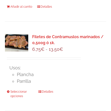
Añadir al carrito
Detalles
Filetes de Contramuslos marinados /
0,500g ó 1k.
Rango
6,75
€
-
13,50
€
de
precios:
Usos:
desde
Plancha
6,75€
Parrilla
hasta
13,50€
Seleccionar
Este
Detalles
opciones
producto
tiene