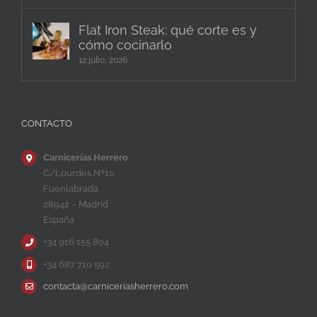
Flat Iron Steak: qué corte es y
cómo cocinarlo
12 julio, 2026
CONTACTO
Carnicerías Herrero
C/Lourdes Nº10
Fuenlabrada
28942 – Madrid
España
+34 916 155 894
+34 687 710 592
contacta@carniceriasherrero.com