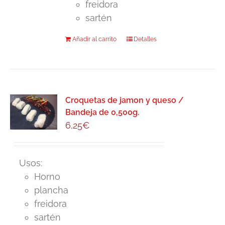
freidora
sartén
Añadir al carrito
Detalles
Croquetas de jamon y queso /
Bandeja de 0,500g.
6,25
€
Usos:
Horno
plancha
freidora
sartén