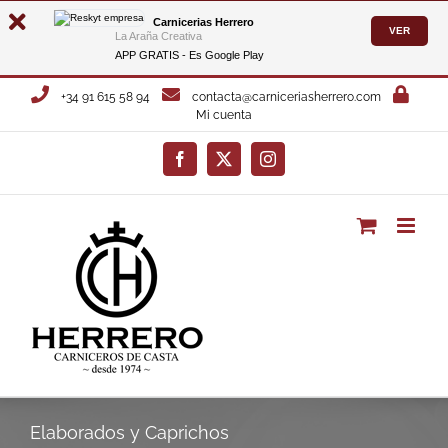
Carnicerias Herrero
VER
La Araña Creativa
APP GRATIS - Es
Google Play
Saltar
+34 91 615 58 94
contacta@carniceriasherrero.com
al
Mi cuenta
contenido
Facebook
X
Instagram
Elaborados y Caprichos