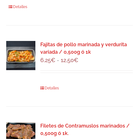
Detalles
Fajitas de pollo marinada y verdurita
variada / 0,500g ó 1k
Rango
6,25
€
-
12,50
€
de
precios:
desde
Este
Detalles
6,25€
producto
hasta
tiene
12,50€
múltiples
variantes.
Filetes de Contramuslos marinados /
Las
0,500g ó 1k.