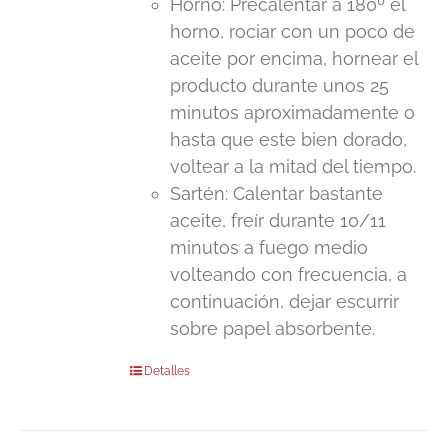
en
Horno: Precalentar a 180º el
la
horno, rociar con un poco de
página
aceite por encima, hornear el
de
producto durante unos 25
producto
minutos aproximadamente o
hasta que este bien dorado,
voltear a la mitad del tiempo.
Sartén: Calentar bastante
aceite, freír durante 10/11
minutos a fuego medio
volteando con frecuencia, a
continuación, dejar escurrir
sobre papel absorbente.
Detalles