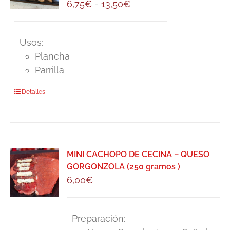
opciones
Rango
6,75
€
-
13,50
€
se
de
pueden
precios:
Usos:
elegir
desde
Plancha
en
6,75€
Parrilla
la
hasta
página
13,50€
Este
Detalles
de
producto
producto
tiene
múltiples
variantes.
MINI CACHOPO DE CECINA – QUESO
Las
GORGONZOLA (250 gramos )
opciones
6,00
€
se
pueden
elegir
Preparación: