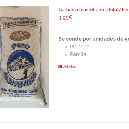
Garbanzo castellano (1kilo)/L
3,95
€
Se vende por unidades de 50
Plancha
Parrilla
Detalles