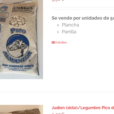
Se vende por unidades de 50
Plancha
Parrilla
Detalles
Judion (1kilo)/Legumbre Pico 