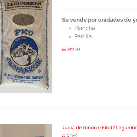
Se vende por unidades de 50
Plancha
Parrilla
Detalles
Judía de Riñón (1kilo)/Legumbr
5,50
€