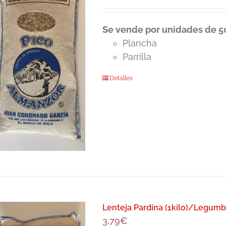
Se vende por unidades de 50
Plancha
Parrilla
Detalles
Lenteja Pardina (1kilo)/Legumb
3,79
€