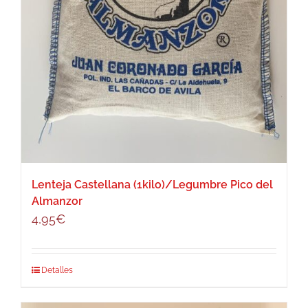
Lenteja Castellana (1kilo)/Legumbre Pico del
Almanzor
4,95
€
Detalles