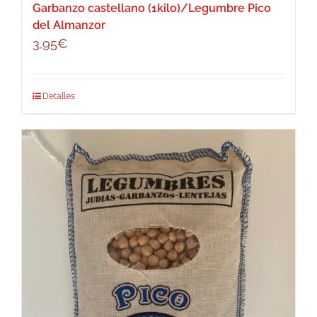
Garbanzo castellano (1kilo)/Legumbre Pico
del Almanzor
3,95
€
Detalles