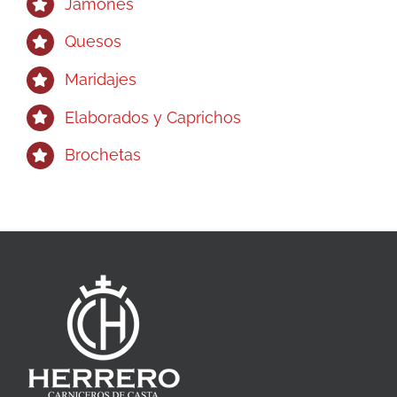
Jamones
Quesos
Maridajes
Elaborados y Caprichos
Brochetas