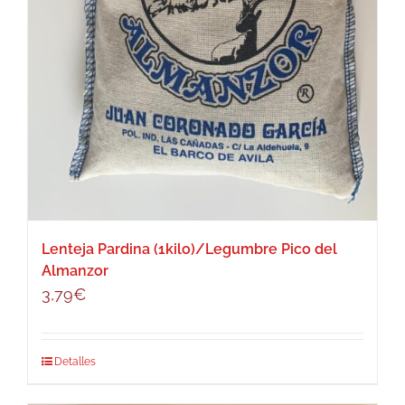
Lenteja Pardina (1kilo)/Legumbre Pico del
Almanzor
3,79
€
Detalles