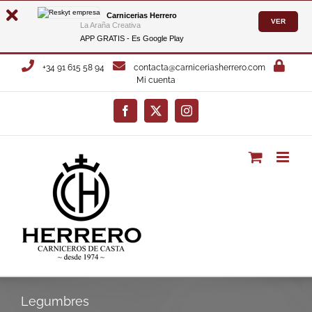
Carnicerias Herrero
VER
La Araña Creativa
APP GRATIS - Es
Google Play
Saltar
+34 91 615 58 94
contacta@carniceriasherrero.com
al
Mi cuenta
contenido
Facebook
X
Instagram
Legumbres