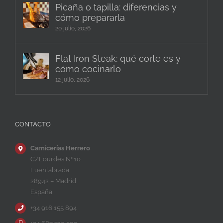
Picaña o tapilla: diferencias y
cómo prepararla
20 julio, 2026
Flat Iron Steak: qué corte es y
cómo cocinarlo
12 julio, 2026
CONTACTO
Carnicerías Herrero
C/Lourdes Nº10
Fuenlabrada
28942 – Madrid
España
+34 916 155 894