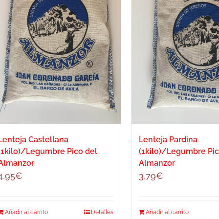
Lenteja Castellana
Lenteja Pardina
(1kilo)/Legumbre Pico del
(1kilo)/Legumbre Pic
Almanzor
Almanzor
4,95
€
3,79
€
Añadir al carrito
Detalles
Añadir al carrito