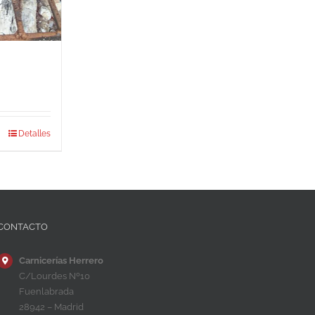
Detalles
CONTACTO
Carnicerías Herrero
C/Lourdes Nº10
Fuenlabrada
28942 – Madrid