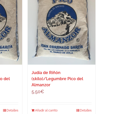
Judía de Riñón
o del
(1kilo)/Legumbre Pico del
Almanzor
5,50
€
Detalles
Añadir al carrito
Detalles