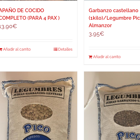
APAÑO DE COCIDO
Garbanzo castellano
COMPLETO (PARA 4 PAX )
(1kilo)/Legumbre Pic
Almanzor
13,90
€
3,95
€
Añadir al carrito
Detalles
Añadir al carrito