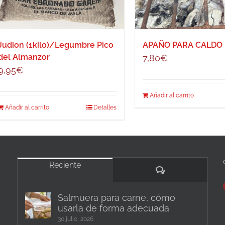
Judion (1kilo)/Legumbre Pico
APAÑO PARA CALDO
del Almanzor
7,80
€
9,95
€
Añadir al carrito
Añadir al carrito
Detalles
Reciente
Comentarios
Salmuera para carne, cómo
usarla de forma adecuada
30 julio, 2026