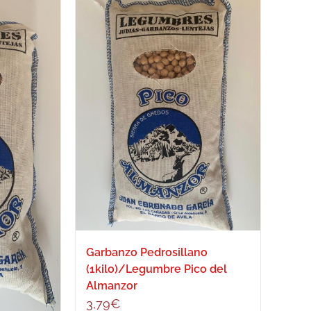
Garbanzo Pedrosillano
(1kilo)/Legumbre Pico del
Almanzor
3,79
€