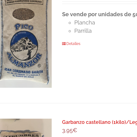
Se vende por unidades de 50
Plancha
Parrilla
Detalles
Garbanzo castellano (1kilo)/L
3,95
€