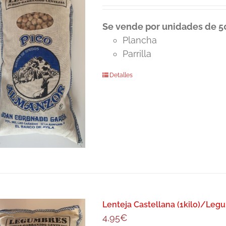
Se vende por unidades de 50
Plancha
Parrilla
Detalles
Lenteja Castellana (1kilo)/Leg
4,95
€