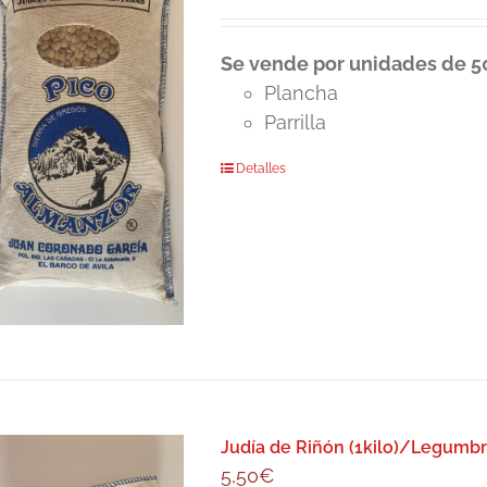
Se vende por unidades de 50
Plancha
Parrilla
Detalles
Judía de Riñón (1kilo)/Legumbr
5,50
€