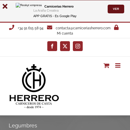
Carnicerias Herrero
VER
La Araña Creativa
APP GRATIS - Es
Google Play
Saltar
+34 91 615 58 94
contacta@carniceriasherrero.com
al
Mi cuenta
contenido
Facebook
X
Instagram
Legumbres