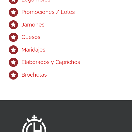
Promociones / Lotes
Jamones
Quesos
Maridajes
Elaborados y Caprichos
Brochetas