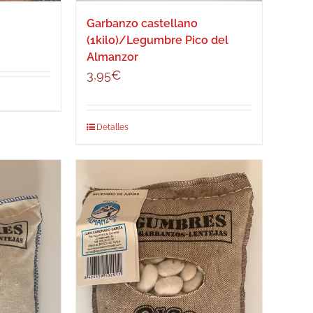
Garbanzo castellano
(1kilo)/Legumbre Pico del
Almanzor
3,95
€
Detalles