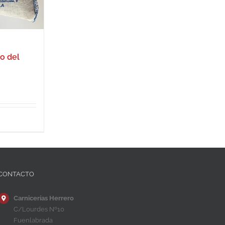
o del
CONTACTO
Carnicerías Herrero
C/Lourdes Nº10
Fuenlabrada