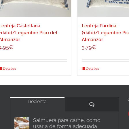
Lenteja Castellana
Lenteja Pardina
(1kilo)/Legumbre Pico del
(1kilo)/Legumbre Pic
Almanzor
Almanzor
4,95
€
3,79
€
Detalles
Detalles
Reciente
Comentarios
Salmuera para carne, cómo
usarla de forma adecuada