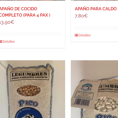
APAÑO DE COCIDO
APAÑO PARA CALDO
COMPLETO (PARA 4 PAX )
7,80
€
13,90
€
Detalles
Detalles