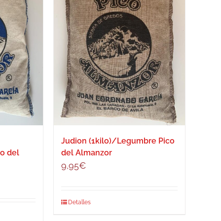
Judion (1kilo)/Legumbre Pico
o del
del Almanzor
9,95
€
Detalles