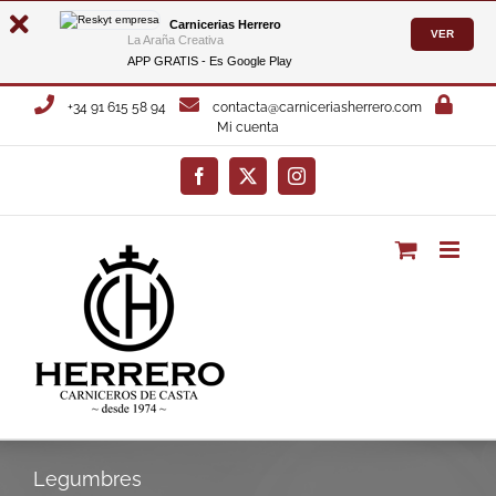
Carnicerias Herrero
VER
La Araña Creativa
APP GRATIS - Es
Google Play
Saltar
+34 91 615 58 94
contacta@carniceriasherrero.com
al
Mi cuenta
contenido
Facebook
X
Instagram
Legumbres