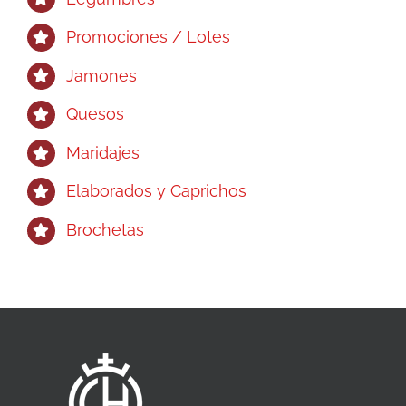
Promociones / Lotes
Jamones
Quesos
Maridajes
Elaborados y Caprichos
Brochetas