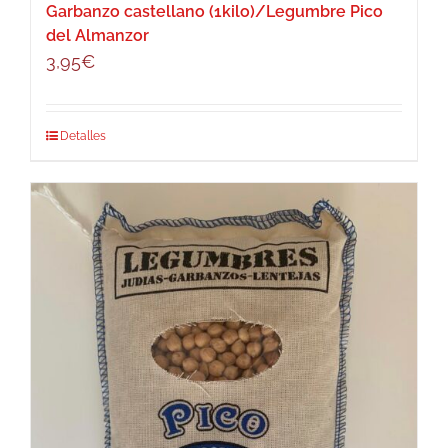
Garbanzo castellano (1kilo)/Legumbre Pico
del Almanzor
3,95
€
Detalles