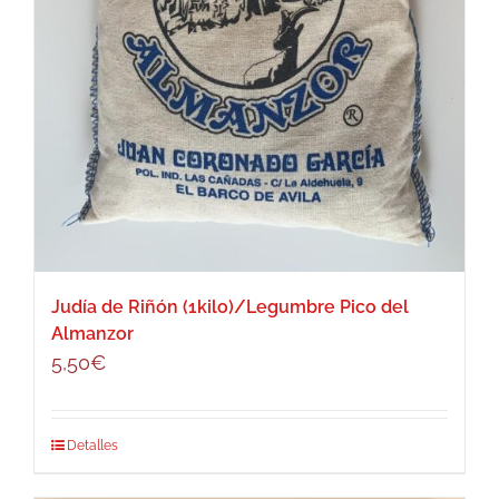
Judía de Riñón (1kilo)/Legumbre Pico del
Almanzor
5,50
€
Detalles