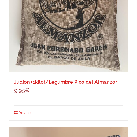
Judion (1kilo)/Legumbre Pico del Almanzor
9,95
€
Detalles