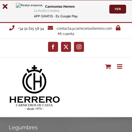
Carnicerias Herrero
VER
La Araña Creativa
APP GRATIS - Es
Google Play
Saltar
+34 91 615 58 94
contacta@carniceriasherrero.com
al
Mi cuenta
contenido
Facebook
X
Instagram
Legumbres