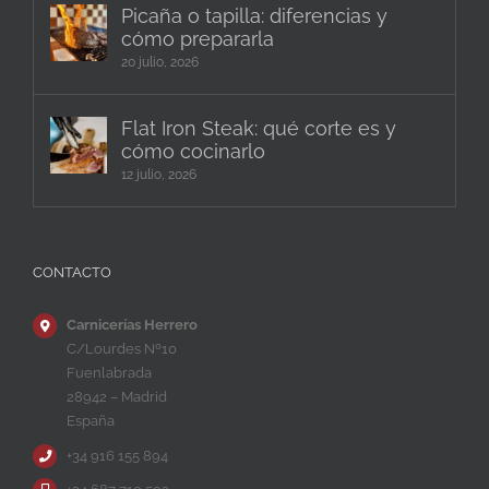
Picaña o tapilla: diferencias y
cómo prepararla
20 julio, 2026
Flat Iron Steak: qué corte es y
cómo cocinarlo
12 julio, 2026
CONTACTO
Carnicerías Herrero
C/Lourdes Nº10
Fuenlabrada
28942 – Madrid
España
+34 916 155 894