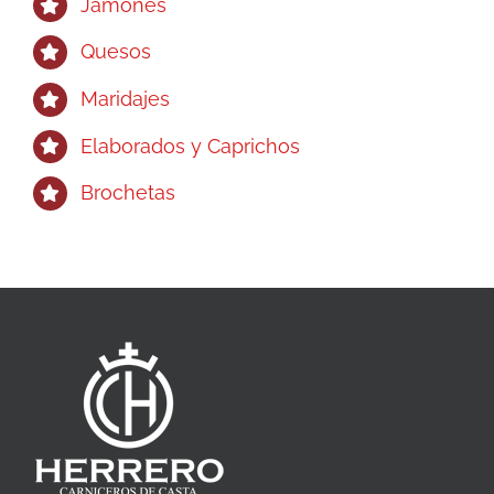
Jamones
Quesos
Maridajes
Elaborados y Caprichos
Brochetas