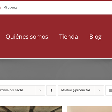
Mi cuenta
Quiénes somos
Tienda
Blog
Ordena por
Fecha
Mostrar
9 productos