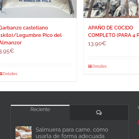
Garbanzo castellano
APAÑO DE COCIDO
(1kilo)/Legumbre Pico del
COMPLETO (PARA 4 P
Almanzor
13,90
€
3,95
€
Detalles
Detalles
Reciente
Comentarios
Salmuera para carne, cómo
usarla de forma adecuada