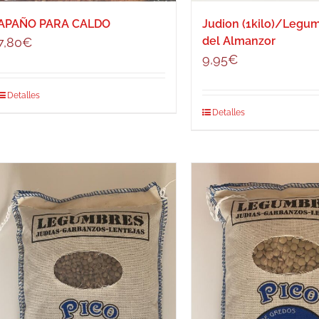
APAÑO PARA CALDO
Judion (1kilo)/Legu
del Almanzor
7,80
€
9,95
€
Detalles
Detalles