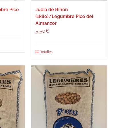
mbre Pico
Judía de Riñón
(1kilo)/Legumbre Pico del
Almanzor
5,50
€
Detalles