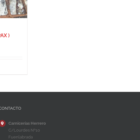
AX )
CONTACTO
Carnicerías Herrero
C/Lourdes Nº10
Fuenlabrada