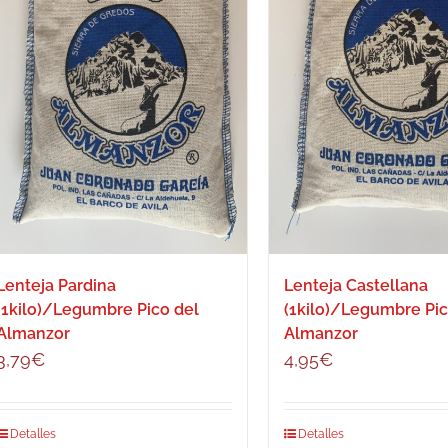
Lenteja Pardina
Lenteja Castellana
(1kilo)/Legumbre Pico del
(1kilo)/Legumbre Pic
Almanzor
Almanzor
3,79
€
4,95
€
Detalles
Detalles