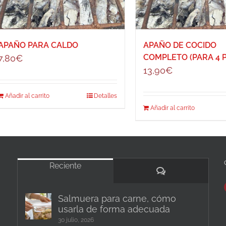
APAÑO PARA CALDO
APAÑO DE COCIDO
COMPLETO (PARA 4 P
7,80
€
13,90
€
Añadir al carrito
Detalles
Añadir al carrito
Reciente
Comentarios
Salmuera para carne, cómo
usarla de forma adecuada
30 julio, 2026