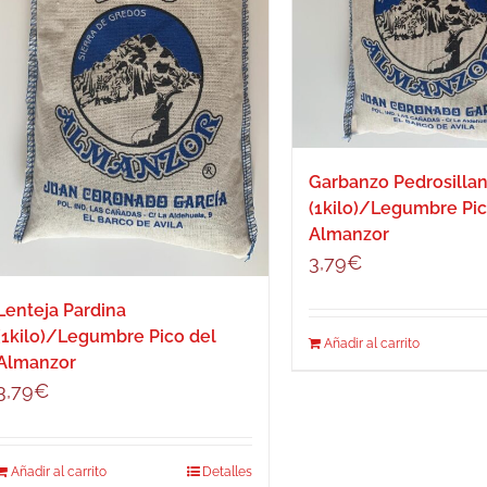
Garbanzo Pedrosilla
(1kilo)/Legumbre Pic
Almanzor
3,79
€
Lenteja Pardina
(1kilo)/Legumbre Pico del
Añadir al carrito
Almanzor
3,79
€
Añadir al carrito
Detalles