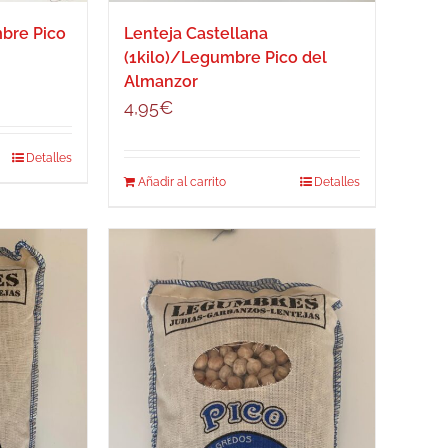
mbre Pico
Lenteja Castellana
(1kilo)/Legumbre Pico del
Almanzor
4,95
€
Detalles
Añadir al carrito
Detalles