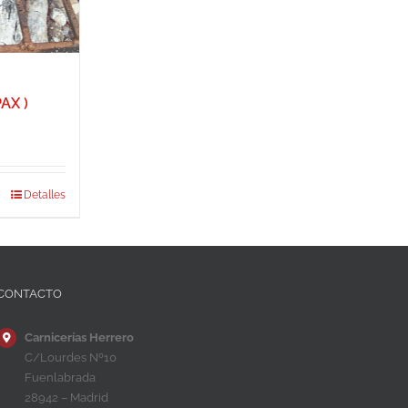
AX )
Detalles
CONTACTO
Carnicerías Herrero
C/Lourdes Nº10
Fuenlabrada
28942 – Madrid