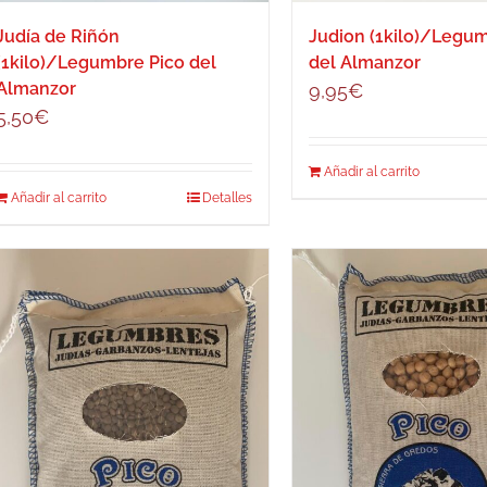
Judía de Riñón
Judion (1kilo)/Legu
(1kilo)/Legumbre Pico del
del Almanzor
Almanzor
9,95
€
5,50
€
Añadir al carrito
Añadir al carrito
Detalles