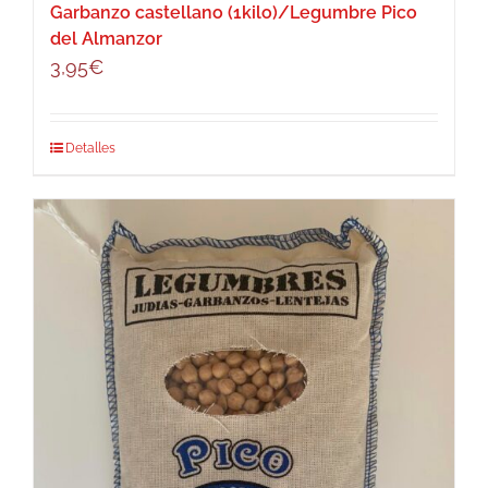
Garbanzo castellano (1kilo)/Legumbre Pico
del Almanzor
3,95
€
Detalles