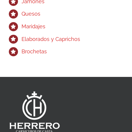
Jamones
Quesos
Maridajes
Elaborados y Caprichos
Brochetas