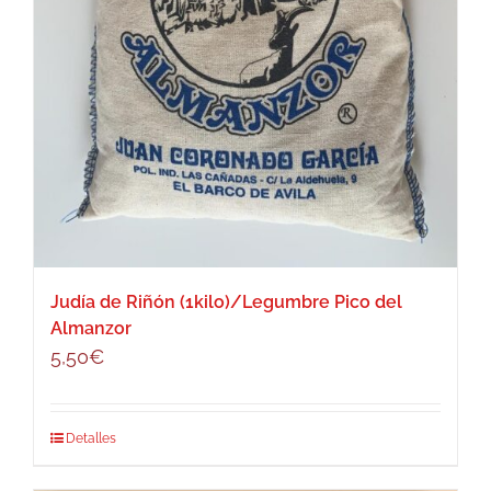
Judía de Riñón (1kilo)/Legumbre Pico del
Almanzor
5,50
€
Detalles