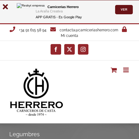
Carnicerias Herrero
VER
La Araña Creativa
APP GRATIS - Es
Google Play
Saltar
+34 91 615 58 94
contacta@carniceriasherrero.com
al
Mi cuenta
contenido
Facebook
X
Instagram
Legumbres