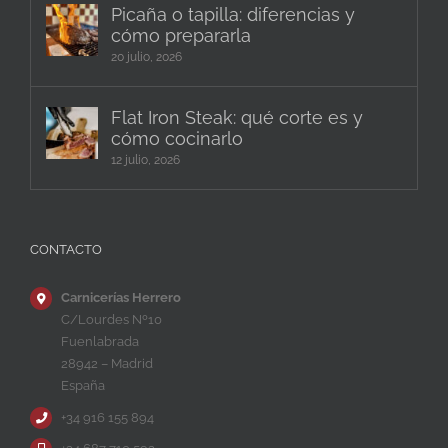
Picaña o tapilla: diferencias y
cómo prepararla
20 julio, 2026
Flat Iron Steak: qué corte es y
cómo cocinarlo
12 julio, 2026
CONTACTO
Carnicerías Herrero
C/Lourdes Nº10
Fuenlabrada
28942 – Madrid
España
+34 916 155 894