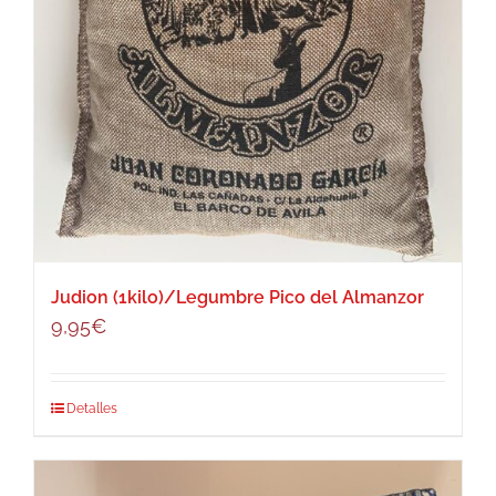
Judion (1kilo)/Legumbre Pico del Almanzor
9,95
€
Detalles