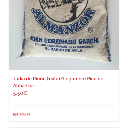
Judía de Riñón (1kilo)/Legumbre Pico del
Almanzor
5,50
€
Detalles