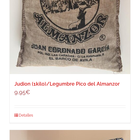
Judion (1kilo)/Legumbre Pico del Almanzor
9,95
€
Detalles