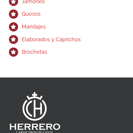
Jamones
Quesos
Maridajes
Elaborados y Caprichos
Brochetas