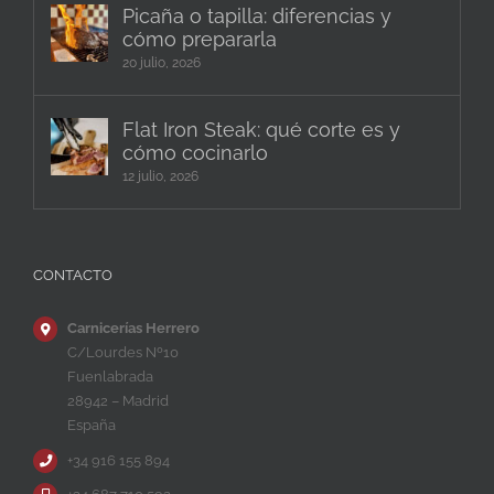
Picaña o tapilla: diferencias y
cómo prepararla
20 julio, 2026
Flat Iron Steak: qué corte es y
cómo cocinarlo
12 julio, 2026
CONTACTO
Carnicerías Herrero
C/Lourdes Nº10
Fuenlabrada
28942 – Madrid
España
+34 916 155 894