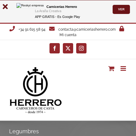
Carnicerias Herrero
VER
La Araña Creativa
APP GRATIS - Es
Google Play
Saltar
+34 91 615 58 94
contacta@carniceriasherrero.com
al
Mi cuenta
contenido
Facebook
X
Instagram
Legumbres