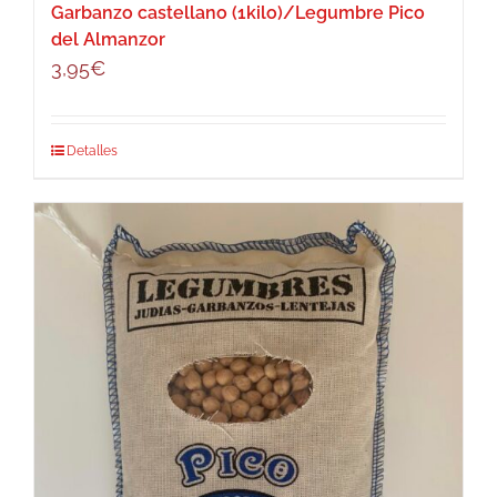
Garbanzo castellano (1kilo)/Legumbre Pico
del Almanzor
3,95
€
Detalles