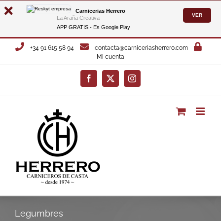
Carnicerias Herrero
VER
La Araña Creativa
APP GRATIS - Es
Google Play
Saltar
+34 91 615 58 94
contacta@carniceriasherrero.com
al
Mi cuenta
contenido
Facebook
X
Instagram
Legumbres