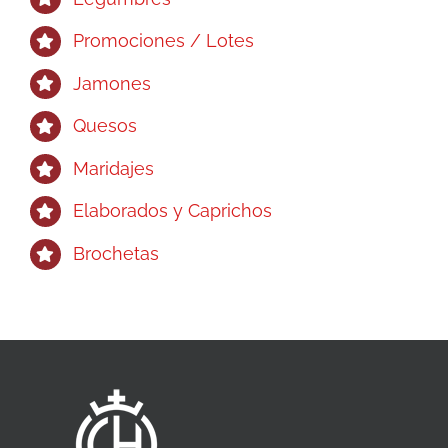
Promociones / Lotes
Jamones
Quesos
Maridajes
Elaborados y Caprichos
Brochetas